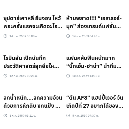
ซุปตาร์เกาหลี อึนจอง ไหว้
ห้ามพลาด!!!! “เอสเธอร์-
พระครั้งแรกจะเกิดอะไร
มุก” ส่องเทรนด์แฟชั่น
ขึ้น ติดตามได้ ซีรีส์ ออ ตอก
สปริง-ซัมเมอร์ 2016!!!!
14 ก.ค. 2559 05:08 น.
14 ก.ค. 2559 04:43 น.
เค?! WHAT SHOULD I
DO!?
โรบินสัน เปิดบันทึก
แฟนคลับฟินหนักมาก
ประวัติศาสตร์สุดยิ่งใหญ่!!
“บิ๊กเอ็ม-ฮาน่า” นำทีม
รวมพลังคนไทยหัวใจสี
แฟนละคร “เจ้าพายุ”
12 ก.ค. 2559 10:21 น.
10 ก.ค. 2559 13:38 น.
เขียว วิ่งปลูกป่า 17,000
สนุก มันส์ ฮา ถึง
คน 17,000 ต้น ถวายเป็น
จ.นครนายก
ลดน้ำหนัก….ลดความอ้วน
“ต้น AF8” แฮปปี้เวอร์ วัน
พระราชกุศลฯ
ด้วยการหักดิบ งดแป้ง งด
เกิดปีที่ 27 อยากได้ของ
น้ำตาล เลิกคิด!
ขวัญอะไร แฟนคลับดูด่วน!
8 ก.ค. 2559 05:21 น.
5 ก.ค. 2559 07:37 น.