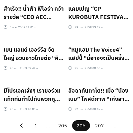
สำเร็จ!! น้ำฟ้า ฟีโอร่า คว้า
แคมเปญ “CP
รางวัล “CEO AEC
KUROBUTA FESTIVAL
AWARDS 2016” ไป
2016”
3 ก.ค. 2559 11:01 น.
29 มิ.ย. 2559 13:47 น.
ครอง..เป็นสาวที่มาก
คุณสมบัติจริง!!!
เบน แอนด์ เจอร์รีส จัด
“หมูแฮม The Voice4”
ใหญ่ ชวนชาวไทยต่อ “คิว
แฮปปี้ “นี่อาจจะเป็นครั้ง
แสนสุข” “แจกไอศกรีม
สุดท้าย” ได้ “โบกี้” เพื่อน
28 มิ.ย. 2559 07:42 น.
25 มิ.ย. 2559 00:03 น.
ฟรีทั้งวัน” ให้คนแรกและ
สนิทเล่น MV ให้
คนสุดท้ายกินฟรีตลอดปี
มีโปรเจคเจ๋งๆ เราขอร่วม
อิจฉากันตาโต!! เมื่อ “น้อง
แท็กทีมทำไปกับพวกคุณ
เนย” โพสต์ภาพ “เก่งลาย
ด้วยเงินรางวัลสำหรับ 3
พราง” กำลังทำสิ่งนี้ให้
23 มิ.ย. 2559 10:03 น.
22 มิ.ย. 2559 08:47 น.
ทีม รวม 150,000 บาท
ชาวเน็ตแห่เม้นต์ จะมี
ผู้ชายสักกี่คนทำแบบนี้!!
1
…
205
206
207
…