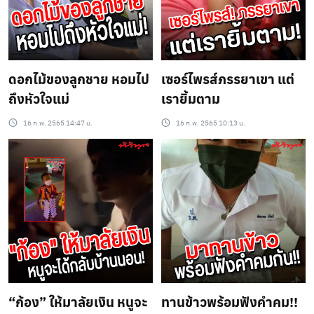
ดอกไม้ของลูกชาย หอมไป
เซอร์ไพรส์ภรรยาเขา แต่
ถึงหัวใจแม่
เรายิ้มตาม
16 ก.พ. 2565 14:47 น.
16 ก.พ. 2565 10:13 น.
“ก้อง” ให้มาลัยเงิน หนูจะ
ทานข้าวพร้อมฟังคำคม!!