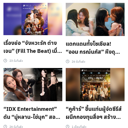
เรื่องย่อ “จังหวะรัก ต่าง
แตกแตนทั้งโซเชียล!
เจน” (Fill The Beat) เมื่อ
“ออม กรณ์นภัส” หึงดุ
“คนละรุ่น” ต้องมาหมุน
“หลิงหลิง คอง” ส่ง “วาด
23 วันที่แล้ว
26 วันที่แล้ว
ตาม “จังหวะรัก” เดียวกัน
ฝันวันวิวาห์” ครองแชมป์
เตรียมพบกับซีรีส์ที่จะ
โลก
เปลี่ยนช่องว่างระหว่าง
เจนให้กลายเป็น
ท่วงทำนอง สุดอบอุ่นหัวใจ
“IDX Entertainment”
“คูก้าร์” ขึ้นแท่นผู้จัดซีรีส์
ดัน “มู่หลาน-ไข่มุก” สอง
ผนึกกองทุนสื่อฯ สร้าง
สาวต่างสไตล์ พร้อมรัน
“จังหวะรัก ต่างเจน” ส่ง
26 วันที่แล้ว
1 เดือนที่แล้ว