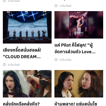
2 เดือนที่แล้ว
วันวิวาห์” ตัวแรงติดเท
2 เดือนที่แล้ว
รนด์โลก
แค่ Pilot ก็ไฟลุก! “ผู้
เสียงกรี๊ดสนั่นฮอลล์!
จัดการส่วนตัว Love
“CLOUD DREAM
Scandal” เปิดตัวแรงจน
4 เดือนที่แล้ว
project by G&LDH” เปิด
ต้องจับตา
4 เดือนที่แล้ว
ตัวแรง! โปรเจกต์ข้าม
ประเทศ ดัน 7 ศิลปินไทย–
ญี่ปุ่นสู่เวทีโลก ผ่าน
Documentary Series
สุดเอ็กซ์คลูซีฟ
คลั่งรักหรือคลั่งหึง?
ห้ามพลาด! แซ่บสนั่นโซ