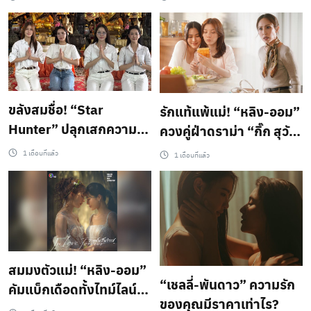
วงการซีรีส์ GL เตรียมอวด
พลังบทเพลงสุนทราภรณ์
ออร่าคู่บนพรมแดงใน Y
เชื่อมคนต่างวัยผ่านซี
Content Awards 2025
รีส์ฟีลกู๊ดแห่งปี
23 ก.ค.นี้
ขลังสมชื่อ! “Star
รักแท้แพ้แม่! “หลิง-ออม”
Hunter” ปลุกเสกความ
ควงคู่ฝ่าดราม่า “กิ๊ก สุวั
ปัง นำทัพนักแสดง “บิ๊นท์-
จนี” เปิดชีวิตคู่ใน “วาดฝัน
1 เดือนที่แล้ว
1 เดือนที่แล้ว
ปุยนุ่น-อันดา-ลูกแก้ว”
วันวิวาห์ In Love
ไหว้พระ ก่อนส่งซีรีส์
Forever”
WeTV Original “ข่มขลัง”
(Khom Khlang The
Series) เขย่าวงการแซฟ
ฟิก
สมมงตัวแม่! “หลิง-ออม”
“เชลลี่-พันดาว” ความรัก
คัมแบ็กเดือดทั้งไทม์ไลน์!
ของคุณมีราคาเท่าไร?
Official Teaser “วาดฝัน