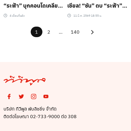
“ระฟ้า” บุกคอนโดเคลียร์
เชียล! “ซัน” ตบ “ระฟ้า”
“ซัน” หลังภาพหลุดผับ
หลังปรากฏตัวกับหนุ่ม
4 เดือนที่แล้ว
11 มี.ค. 2569 18:55 น.
ว่อน ซาแซงยังตามหลอก!
ปริศนากลางผับ ใน “ตะวัน
ติดตามชมซีรีส์ “ตะวัน
ระฟ้า” EP.3 ทาง
1
2
…
140
ระฟ้า” EP.4 คืนวันพุธนี้
GMM25
เวลา 23.00 น. ทาง
GMM25
บริษัท ทีวีพูล พับลิชชิ่ง จำกัด
ติดต่อโฆษณา 02-733-9000 ต่อ 308