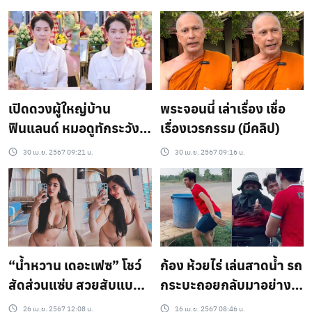
เปิดดวงผู้ใหญ่บ้าน
พระจอนนี่ เล่าเรื่อง เชื่อ
ฟินแลนด์ หมอดูทักระวัง
เรื่องเวรกรรม (มีคลิป)
เรื่องนี้ (มีคลิป)
30 เม.ย. 2567 09:21 น.
30 เม.ย. 2567 09:16 น.
ก้อง ห้วยไร่ เล่นสาดน้ำ รถ
“น้ำหวาน เดอะเฟซ” โชว์
กระบะถอยกลับมาอย่างไว
สัดส่วนแซ่บ สวยสับแบบ
(มีคลิป)
ฉ่ำๆ ทั้งท่อนบน ล่าง หลุด
16 เม.ย. 2567 08:46 น.
26 เม.ย. 2567 12:08 น.