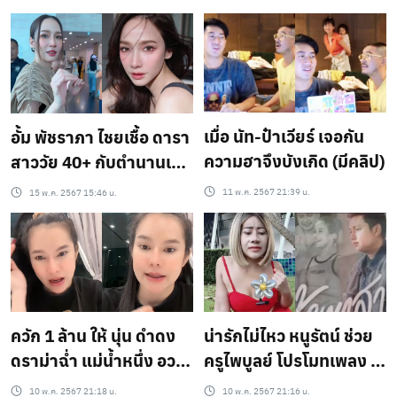
เมื่อ นัท-ป๋าเวียร์ เจอกัน
อั้ม พัชราภา ไชยเชื้อ ดารา
ความฮาจึงบังเกิด (มีคลิป)
สาววัย 40+ กับตำนานเจ้า
ของไวรัล ผิวเด็กโกงอายุ
11 พ.ค. 2567 21:39 น.
15 พ.ค. 2567 15:46 น.
ควัก 1 ล้าน ให้ นุ่น ดำดง
น่ารักไม่ไหว หนูรัตน์ ช่วย
ดราม่าฉ่ำ แม่น้ำหนึ่ง อวด
ครูไพบูลย์ โปรโมทเพลง (มี
รวย (มีคลิป)
คลิป)
10 พ.ค. 2567 21:18 น.
10 พ.ค. 2567 21:16 น.