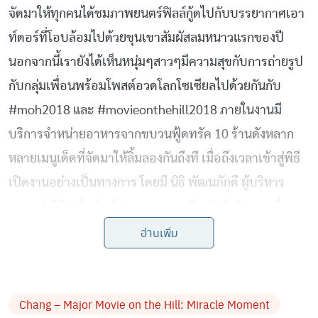
จัดมาให้ทุกคนได้ชมภาพยนตร์ฟิลล์กู้ดไปกับบรรยากาศเอา
ท์ดอร์ที่โอบล้อมไปด้วยขุนเขาสัมผัสลมหนาวแรกของปี
นอกจากนี้เรายังได้เห็นหนุ่มๆสาวๆมีความสุขกับการถ่ายรูป
กับกลุ่มเพื่อนพร้อมโพสต์อวดโลกโซเซียลไปด้วยกันกับ
#moh2018 และ #movieonthehill2018 ภายในงานมี
บริการจำหน่ายอาหารจากขบวนฟู้ดทรัค 10 ร้านดังหลาก
หลายเมนูเด็ดที่จัดมาให้ลิ้มลองกันถึงที เมื่อถึงเวลาเข้าสู่พิธี
เปิดงานอย่างเป็นทางการ โดยมี นิธิ พัฒนภักดี ผู้บริหาร
เมเจอร์ ซีนีเพล็กซ์ กรุ้ป และ ยศ คูวารีวงศ์ ผู้บริหารเครื่อง
ดื่มตราช้าง พร้อมด้วยพันธมิตรคนสำคัญ อาทิ บะหมี่กึ่ง
อ่านเพิ่ม
สำเร็จรูปมาม่า, กาแฟมอคโคน่า, ฟาร์มเฮ้าส์, น้ำส้ม Florida
natural, วีฟิตเนสโซไซตี้ และเดอะบลูม บาย ทีวีพูล ร่วม
ทำการเปิดไฟ Tree of life ต้นไม้แห่งชีวิต สัญลักษณ์ของการ
Chang – Major Movie on the Hill: Miracle Moment