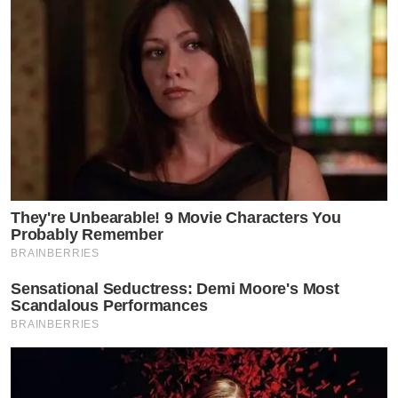
นางฟ้า, ปัจจุบัน ที่ชวนให้ทุกคนลุกขึ้นขยับแข้งขยับขาไป
พร้อมๆกับอีทีซี ตามมาด้วยเพลงฮิตซึ้งๆอย่างเพลงเจ้าชาย
นิทรา, คนที่ตามหา, เปลี่ยน, สักที และ เธอคือใคร มาให้
แฟนๆได้ร้องตามและอินไปตามๆกัน
ยิ่งดึกยิ่งมันส์เมื่อถึงคิวร็อคเกอร์สาวเสียงดี
ดา
-เอ็นโดรฟิน
They're Unbearable! 9 Movie Characters You
Probably Remember
กระโดดขึ้นเวทีทักทายแฟนคลับด้วยลีลา และเสียงร้องอัน
BRAINBERRIES
เป็นเอกลักษณ์ไปกับเพลงฮิตโดนใจ แถมด้วยเมดเลย์ซิงเกิ้ล
Sensational Seductress: Demi Moore's Most
ฮิตตลอดกาลอย่าง เพื่อนสนิท, ได้ยินไหม, ไม่รู้จักฉันไม่รู้จัก
Scandalous Performances
BRAINBERRIES
เธอ รวมไปถึงช่วงสุดท้ายพี่ดาใส่สุดพลังทั้งลีลา และเสียงร้อง
ปลุกพลังให้แฟนๆลุกขึ้นเต้นไปด้วยกันอย่างสุดมันส์