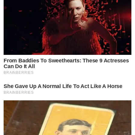
เข้าสู่ช่วงสุดท้ายของคอนเสิร์ตแบบจัดหนักไปกับ
Slot
Machine
ที่งานนี้ขนเพลงฮิตมาให้บรรดาสาวกได้ปล่อยแสง
ทั้งร้อง ทั้งเต้น กระโดดสุดตัว เมื่อศิลปินรวมกับแฟนๆกว่า 5
พันคนกับเวทีที่จัดเต็มทั้ง แสง สี เสียง ภาพที่เห็นคือ ความ
สนุกสุดยิ่งใหญ่ ถือเป็นการปิดฉากความสนุก ความมันส์ อิ่ม
From Baddies To Sweethearts: These 9 Actresses
เอมแบบประทับใจสุดๆ ต่อเนื่องตลอด 8 ชั่วโมง นับเป็นงาน
Can Do It All
ดูหนัง สุดมันส์กับคอนเสิร์ตที่เป็นที่สุดแห่งปี ติดตามความ
BRAINBERRIES
สนุกครั้งต่อไปที่เมเจอร์การันตีว่าดีกรีความมันส์จะเพิ่มขึ้น
She Gave Up A Normal Life To Act Like A Horse
ทุกปีได้ที่ www.majorcineplex.com /
BRAINBERRIES
www.facebook.com/MajorGroup / IG : majorgroup