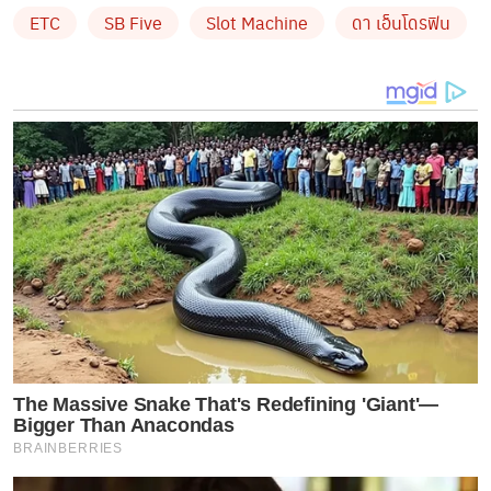
จัดงานครั้งนี้ ให้สว่างไสวสวยงาม ถือเป็นการเปิดงานอย่าง
ETC
SB Five
Slot Machine
ดา เอ็นโดรฟิน
เป็นทางการ
จากนั้นเริ่มต้นความสนุกในช่วงคอนเสิร์ต จาก 5 หนุ่ม
SBFive
บาส, คิมม่อน, เต้, คอปเตอร์ และ ตี๋ ที่ขนเพลงดัง
พร้อมเสียงร้องละมุนๆส่งพลังดาเมจกระแทกใจ ผ่าน
บทเพลงมาสะกดแฟนๆ ให้ตกอยู่ในภวังค์ และไม่พลาด
เอาใจแฟนคลับกับเพลงฮิตติดหูอย่าง Whenever มาให้
บรรดาแฟนคลับได้ร้องตาม พร้อมกับท่าเต้นน่ารักๆมาเรียก
เสียงกรี๊ดจากบรรดาแฟนคลับจนดังสนั่นไปทั่วเดอะบลูม
The Massive Snake That's Redefining 'Giant'—
Bigger Than Anacondas
ตามมาด้วยอีก 5 หนุ่มจากวง
ETC
เจ้าพ่อเพลงรัก ที่เริ่มต้น
BRAINBERRIES
อุ่นเครื่องความสนุกด้วยเพลงสิ่งมีชีวิตที่เรียกว่าหัวใจ,