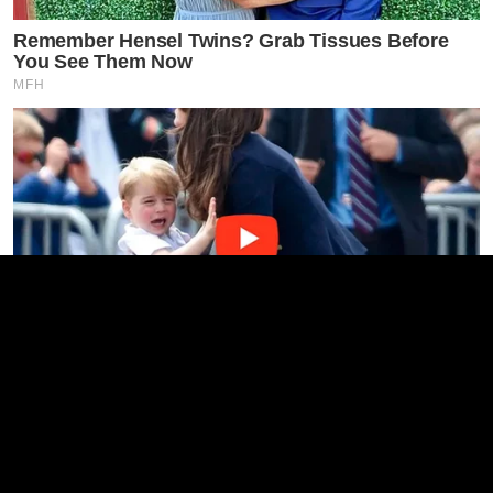
Remember Hensel Twins? Grab Tissues Before
You See Them Now
MFH
Kate Thought No One Noticed, But It Was Caught
On Tape
BUZZ DAY
Colorado Elk's Surprising Response After Being