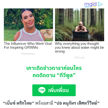
เกาะติดข่าวดาราก่อนใคร
กดติดตาม
“ทีวีพูล”
“เบ๊นซ์ พริกไทย”
พร้อมสามี
“ปอ ตนุภัทร เลิศทวีวิทย์”