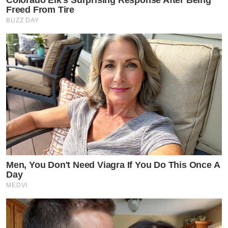
Colorado Elk's Surprising Response After Being
Freed From Tire
BUZZ DAY
Men, You Don't Need Viagra If You Do This Once A
Day
MEDVI