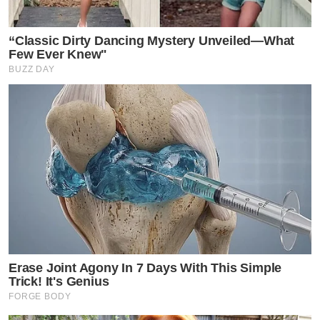
“Classic Dirty Dancing Mystery Unveiled—What
Few Ever Knew"
BUZZ DAY
Erase Joint Agony In 7 Days With This Simple
Trick! It's Genius
FORGE BODY