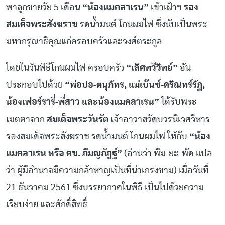
พาลูกชายวัย 5 เดือน
“น้องแมคลาเรน”
เข้าเฝ้าฯ
รอง
สมเด็จพระสังฆราช
รดน้ำมนต์ โกนผมไฟ ซึ่งนับเป็นพระ
มหากรุณาธิคุณแก่ครอบครัวและวงศ์ตระกูล
โดยในวันพิธีโกนผมไฟ ครอบครัว
“เลิศทวีวิทย์”
อัน
ประกอบไปด้วย
“พ่อปอ-ตนุภัทร, แม่เบ๊นซ์-ดริณทร์รัฏ,
น้องเฟอร์รารี่-พี่สาว และน้องแมคลาเรน”
ได้รับพระ
เมตตาจาก
สมเด็จพระวันรัต
เจ้าอาวาสวัดบวรนิเวศวิหาร
รองสมเด็จพระสังฆราช รดน้ำมนต์ โกนผมไฟ ให้กับ
“น้อง
แมคลาเรน หรือ ดช. ภีมญภัฎฐ์”
(อ่านว่า พีม-ยะ-พัด แปล
ว่า ผู้มีอำนาจมีความกล้าหาญเป็นที่น่าเกรงขาม) เมื่อวันที่
21 ธันวาคม 2561 ซึ่งบรรยากาศในพิธี เป็นไปด้วยความ
เรียบง่าย และศักดิ์สิทธิ์