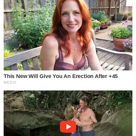
This New Will Give You An Erection After +45
MEDVI