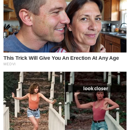
This Trick Will Give You An Erection At Any Age
MEDVI