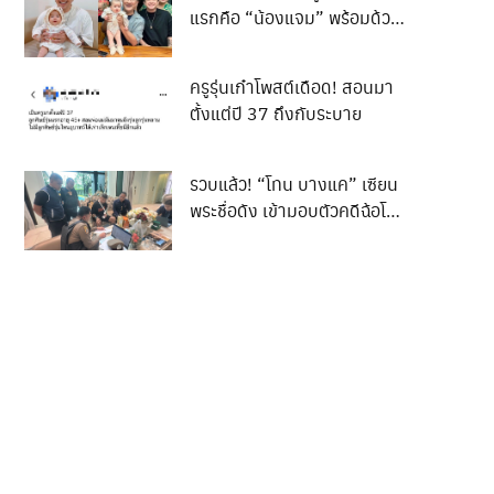
แรกคือ “น้องแจม” พร้อมด้วย
ภรรยา เอม รมิดา เดินทางไป
เข้าเยี่ยมและทำความเคารพ “ปู่
ครูรุ่นเก๋าโพสต์เดือด! สอนมา
เอก” เอกชัย ศรีวิชัย
ตั้งแต่ปี 37 ถึงกับระบาย
รวบแล้ว! “โทน บางแค” เซียน
พระชื่อดัง เข้ามอบตัวคดีฉ้อโกง
ประชาชน ปมขายกล้องส่องพระ