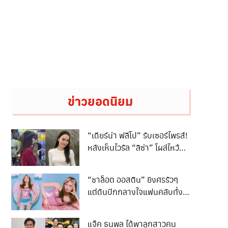
ข่าวยอดนิยม
“เดียร์น่า ฟลีโป” รับเซอร์ไพรส์!
หลังเห็นไวรัล “ลิซ่า” โผล่ไหว้
พระพิฆเนศห้วยขวาง
“ชาล็อต ออสติน” ยิงศรรัวๆ
แต่ดันปักกลางใจแฟนคลับทั้ง
ประเทศ
แจ๊ค ธนพล ได้พาลูกสาวคน