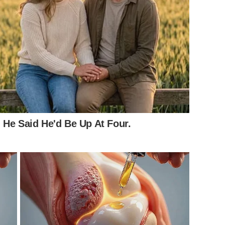
 He Said He'd Be Up At Four.