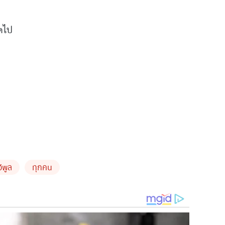
อดไป
วีพูล
ทุกคน