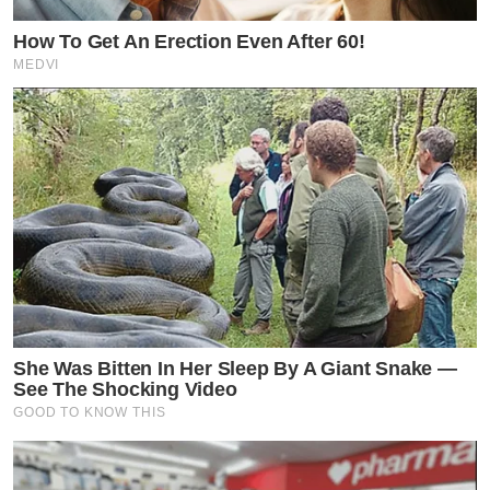
How To Get An Erection Even After 60!
MEDVI
She Was Bitten In Her Sleep By A Giant Snake —
See The Shocking Video
GOOD TO KNOW THIS