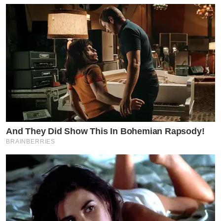
And They Did Show This In Bohemian Rapsody!
BRAINBERRIES