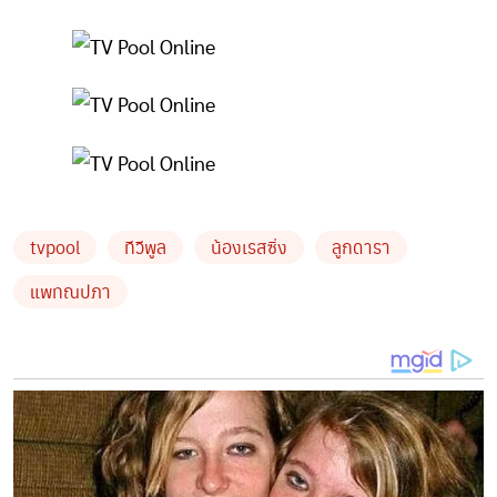
tvpool
ทีวีพูล
น้องเรสซิ่ง
ลูกดารา
แพทณปภา