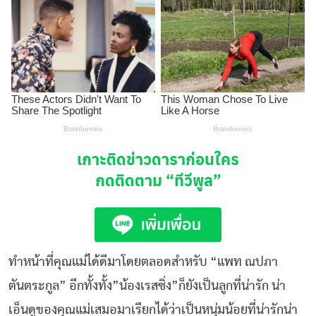
เกาะติดข่าวดาราก่อนใคร
กดติดตาม
“ทีวีพูล”
ทำหน้าที่คุณแม่ได้ดีมาโดยตลอดสำหรับ “แพท ณปภา
ตันตระกูล” อีกทั้งทั้ง”น้องเรสซิ่ง”ก็ยังเป็นลูกที่น่ารัก น่า
เอ็นดูของคุณแม่เสมอมาเรียกได้ว่าเป็นหนุ่มน้อยที่น่ารักน่า