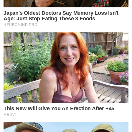
Japan's Oldest Doctors Say Memory Loss Isn't
Age: Just Stop Eating These 3 Foods
NEUROMIND PRO
This New Will Give You An Erection After +45
MEDVI