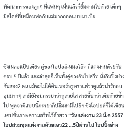
พัฒนาการของลูกๆ ที่แฟนๆ เห็นแล้วก็ยิ้มตามไปด้วย เด็กๆ
มีสไตล์ที่เหมือนพ่อกับแม่มากถอดแบบมาเป๊ะ
ซึ่งเผลอแป๊บเดียว คู่ของโอปอล์-หมอโอ๊ค ก็แต่งงานด้วยกัน
ครบ 5 ปีแล้ว และล่าสุดก็เห็นทั้งคู่ควงกันไปสวีท นั่งกินปิ้งย่าง
กันสอง2 คน แม้จะไม่ได้ดินเนอร์หรูหราแต่ว่าดูแล้วน่ารักอบ
อุ่นมากๆ สามียังชมภรรยาว่าดูสวยใส สวยขึ้นกว่าเดิมด้วยซ้ำ
ไป พูดจาดีแบบนี้ภรรยาก็ปลื้มสามีไปอีก ซึ่งโอปอล์ก็ได้เขียน
แคปชั่นภาพความสวีทไว้ด้วยว่า
“วันแต่งงาน 23 มี.ค 2557
โอปสวมชุดแต่งงานด้วยเอว22 …5ปีผ่านไป โอปปิ้งย่าง