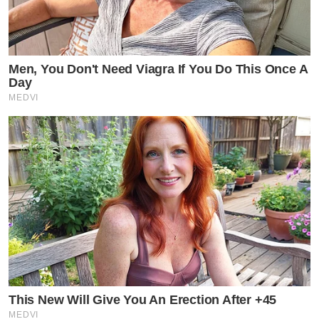
Men, You Don't Need Viagra If You Do This Once A
Day
MEDVI
This New Will Give You An Erection After +45
MEDVI