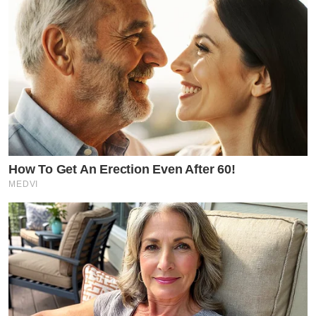
How To Get An Erection Even After 60!
MEDVI