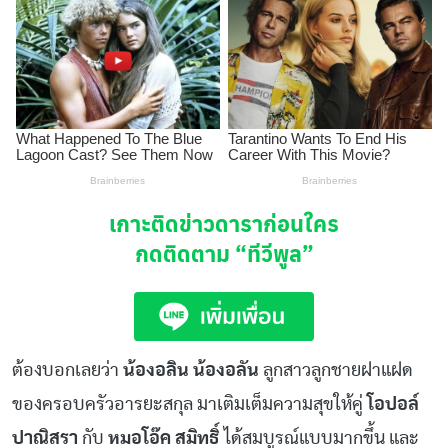
เกาะติดข่าวดาราก่อนใคร
กดติดตาม
“ทีวีพูล”
ต้องบอกเลยว่า
น้องอลิน น้องอลัน
ลูกสาวลูกชายฝาแฝด
ของครอบครัวอารยะสกุล มาเติมเต็มความสุขให้คู่
โอปอล์
ปาณิสรา
กับ
หมอโอ๊ค สมิทธิ์
ได้สมบูรณ์แบบมากขึ้น และ