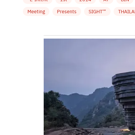
ส่วนเกมที่ 2 กับ “Heart Attack” ก็ให้ลัคกี้แฟน
Meeting
Presents
SIGHT’”
THAIL
สมมติจาก “The Heirs” ฉาก “ยองโด” พุ่งตัวเข้าไปกอ
เบอร์ 3 ได้ของขวัญพร้อมลายเซ็น และเบอร์ 4 ถ่ายรูป
ลูกบอลสีทอง เพราะ “อูบิน” จัดให้หมดทั้ง 4 อย่าง ท
ปิดท้ายด้วยการพาลัคกี้แฟนอีก 2 คนได้ฟินกันอีกด
เวที ก่อนที่เขาจะทิ้งท้ายไปด้วยเพลง “The Flight
กรี๊ดๆๆ งานนี้ถ้าใครไปแล้วไม่ฟิน คุณพี่ “KOREA” 
by TVPOOL ONLINE