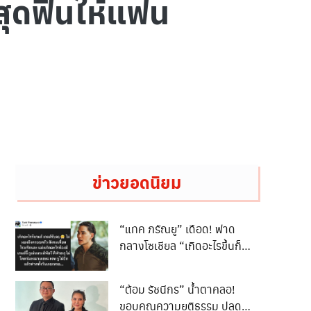
ชสุดฟินให้แฟน
ข่าวยอดนิยม
“แทค ภรัณยู” เดือด! ฟาด
กลางโซเชียล “เกิดอะไรขึ้นก็
เกมรับจบ”
“ต้อม รัชนีกร” น้ำตาคลอ!
ขอบคุณความยุติธรรม ปลด