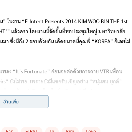
ีบิน” ในงาน “E-Intent Presents 2014 KIM WOO BIN THE 1st
 แล้วคร่า โดยงานนี้จัดขึ้นที่หอประชุมใหญ่ มหาวิทยาลัย
นมา ซึ่งมีถึง 2 รอบด้วยกัน เด็ดขนาดนี้คุณพี่ “KOREA” ก็เลยไม่
เพลง “It’s Fortunate” ก่อนจะต่อด้วยการฉาย VTR เพื่อน
irs” ยังไม่พอ! เพราะยังมีแขกรับเชิญอย่าง “หนุ่มสน-ยุกต์”
้มวยไทยพร้อมท่ายิงธนูในสไตล์ “บัวขาว” อีกต่างหาก
อ่านเพิ่ม
ระชันความสามารถในช่วง “Mini Olympic” โดยแฟนๆ รอบบ่าย
กซี่ๆ อย่างฮูลาฮูป ใครชนะก็ได้เสื้อพร้อมลายเซ็นกันไป
Fan
FIRST
In
Kim
Love