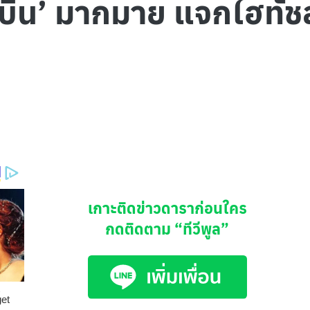
อูรีบิน’ มากมาย แจกไฮทั
เกาะติดข่าวดาราก่อนใคร
กดติดตาม
“ทีวีพูล”