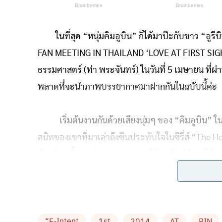
ในที่สุด “หนุ่มคิมอูบิน” ก็ได้มาป๊ะกับชาว “อูร
FAN MEETING IN THAILAND ‘LOVE AT FIRST SIGHT’”
ธรรมศาสตร์ (ท่า พระจันทร์) ในวันที่ 5 เมษายน ที่ผ่า
พลาดที่จะนำภาพบรรยากาศมาฝากกันในฉบับนี้ค่ะ
เริ่มต้นงานกันด้วยเสียงนุ่มๆ ของ “คิมอูบิน” ใน
สนิทของเขาที่มาเล่าถึงซีนประทับใจในซีรี่ส์ “The He
ด้วย โดยทั้ง “อูบิน” และ “สน” ก็มีการโชว์รำแม่ไม
จากนั้น “อูบิน” ก็สุ่มรายชื่อผู้โชคดีขึ้นมาป
ต้องท้าดวลแบดมินตันกับเขา ส่วนรอบเย็นเป็นกีฬาเซ็
“E-Intent
1st
2014
AT
BIN