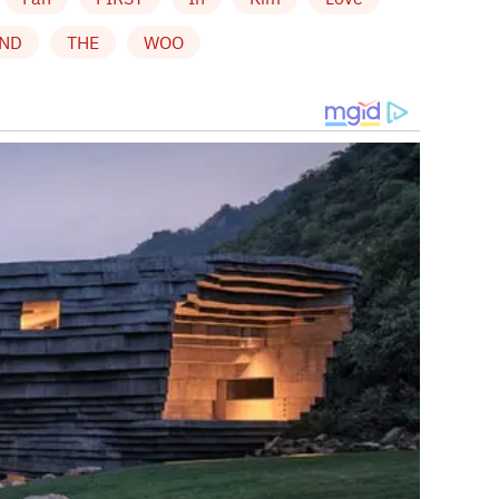
จับลูกบอลสีแดงขึ้นมา ใครจับได้เบอร์ 1 จะได้เล่นบทบาท
AND
THE
WOO
ด “อึนซัง” ส่วนเบอร์ 2 ได้ฉาก Back Hug หน้าตู้ล็อกเกอร์
โพลารอยด์คู่กัน แต่แจ็กพ็อตอยู่ที่แฟนคลับคนสุดท้ายที่จับได้
ี่ 4 คนแรกได้ไปเลยทีเดียว
้วยการให้นั่งซ้อนท้ายจักรยาน แล้ว “อูบิน” ก็ปั่นไปรอบๆ
” แถมด้วยการแจกไฮทัชให้แฟนคลับทั้ง 5,000 คน
ก็ไม่รู้จะว่ายังไงแล้วล่ะคร่า