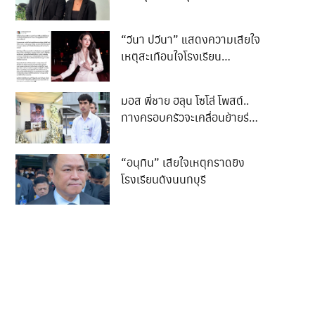
ล็อกชีวิต 3 ปี
“วีนา ปวีนา” แสดงความเสียใจ
เหตุสะเทือนใจโรงเรียน
เทพศิรินทร์ นนทบุรี
มอส พี่ชาย ฮลุน โซโล่ โพสต์..
ทางครอบครัวจะเคลื่อนย้ายร่าง
ของน้องกลับสู่ภูมิลำเนา..
“อนุทิน” เสียใจเหตุกราดยิง
โรงเรียนดังนนทบุรี