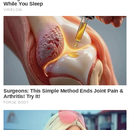
While You Sleep
VIRIFLOW
Surgeons: This Simple Method Ends Joint Pain &
Arthritis! Try It!
FORGE BODY