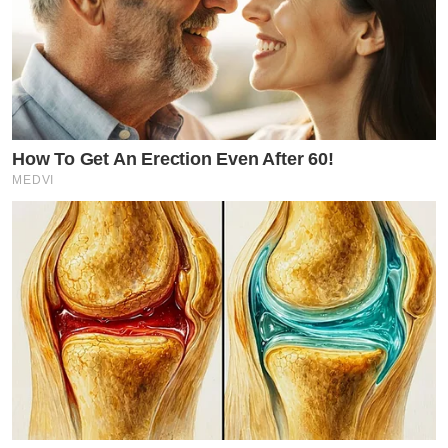
How To Get An Erection Even After 60!
MEDVI