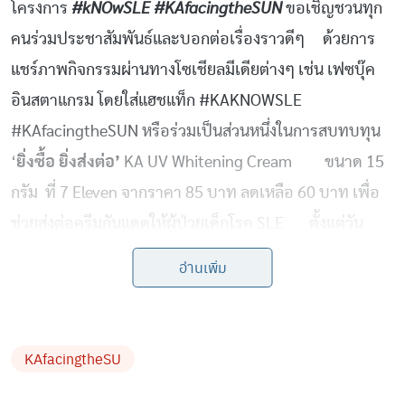
#kNOwSLE #KAfacingtheSUN
โครงการ
ขอเชิญชวนทุก
คนร่วมประชาสัมพันธ์และบอกต่อเรื่องราวดีๆ ด้วยการ
แชร์ภาพกิจกรรมผ่านทางโซเชียลมีเดียต่างๆ เช่น เฟซบุ๊ค
อินสตาแกรม โดยใส่แฮชแท็ก #KAKNOWSLE
#KAfacingtheSUN หรือร่วมเป็นส่วนหนึ่งในการสบทบทุน
‘
ยิ่งซื้อ ยิ่งส่งต่อ
’
KA UV Whitening Cream ขนาด 15
กรัม ที่ 7 Eleven จากราคา 85 บาท ลดเหลือ 60 บาท เพื่อ
ช่วยส่งต่อครีมกันแดดให้ผู้ป่วยเด็กโรค SLE ตั้งแต่วัน
นี้-23 พฤษภาคม 2562 ติดตามข้อมูลเพิ่มเติมได้ที่
อ่านเพิ่ม
https://www.facebook.com/KAThailandOfficial/
และ
https://www.instagram.com/ka_thailand/
KAfacingtheSU
by TVPOOL ONLINE