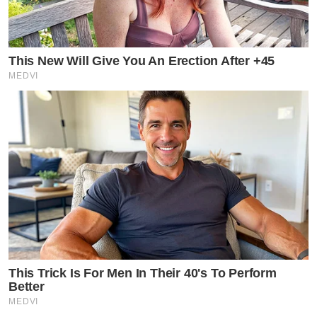
This New Will Give You An Erection After +45
MEDVI
This Trick Is For Men In Their 40's To Perform
Better
MEDVI