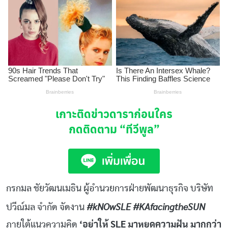
เกาะติดข่าวดาราก่อนใคร
กดติดตาม
“ทีวีพูล”
กรกมล ชัยวัฒนเมธิน ผู้อำนวยการฝ่ายพัฒนาธุรกิจ บริษัท
#kNOwSLE #KAfacingtheSUN
ปวีณ์มล จำกัด จัดงาน
ภายใต้แนวความคิด
‘อย่าให้ SLE มาหยุดความฝัน มากกว่า