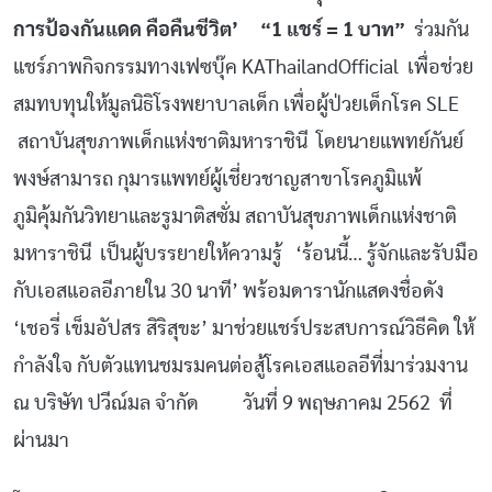
การป้องกันแดด คือคืนชีวิต’
“1 แชร์ = 1 บาท”
ร่วมกัน
แชร์ภาพกิจกรรมทางเฟซบุ๊ค KAThailandOfficial เพื่อช่วย
สมทบทุนให้มูลนิธิโรงพยาบาลเด็ก เพื่อผู้ป่วยเด็กโรค SLE
สถาบันสุขภาพเด็กแห่งชาติมหาราชินี โดยนายแพทย์กันย์
พงษ์สามารถ กุมารแพทย์ผู้เชี่ยวชาญสาขาโรคภูมิแพ้
ภูมิคุ้มกันวิทยาและรูมาติสซั่ม สถาบันสุขภาพเด็กแห่งชาติ
มหาราชินี เป็นผู้บรรยายให้ความรู้ ‘ร้อนนี้… รู้จักและรับมือ
กับเอสแอลอีภายใน 30 นาที’ พร้อมดารานักแสดงชื่อดัง
‘เชอรี่ เข็มอัปสร สิริสุขะ’ มาช่วยแชร์ประสบการณ์วิธีคิด ให้
กำลังใจ กับตัวแทนชมรมคนต่อสู้โรคเอสแอลอีที่มาร่วมงาน
ณ บริษัท ปวีณ์มล จำกัด วันที่ 9 พฤษภาคม 2562 ที่
ผ่านมา