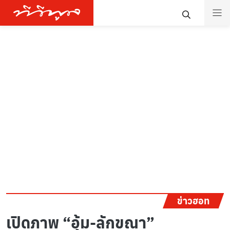
ข่าวฮอท
เปิดภาพ “อุ้ม-ลักขณา”