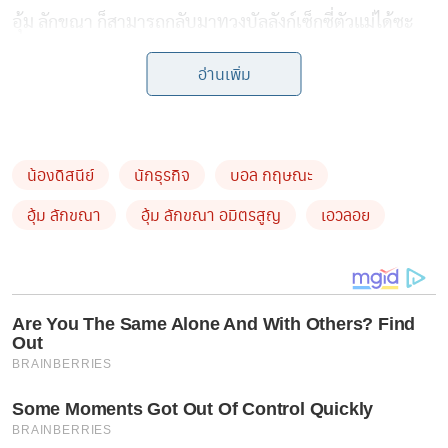
อุ้ม ลักขณา ก็สามารถกลับมาทวงบัลลังก์เซ็กซี่ตัวแม่ได้ซะ
แล้ว
อ่านเพิ่ม
by TVPOOL ONLINE
น้องดิสนีย์
นักธุรกิจ
บอล กฤษณะ
อุ้ม ลักขณา
อุ้ม ลักขณา อมิตรสูญ
เอวลอย
Are You The Same Alone And With Others? Find
Out
BRAINBERRIES
Some Moments Got Out Of Control Quickly
BRAINBERRIES