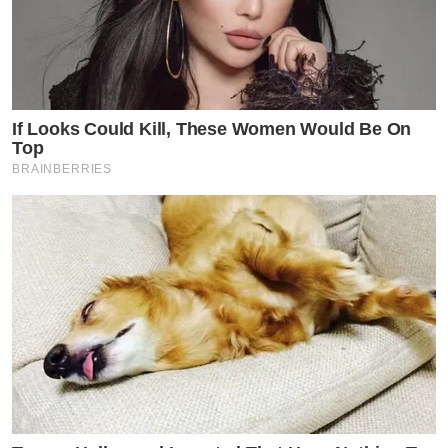
If Looks Could Kill, These Women Would Be On
Top
BRAINBERRIES