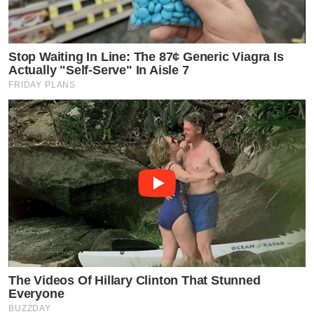
Stop Waiting In Line: The 87¢ Generic Viagra Is
Actually "Self-Serve" In Aisle 7
FRIDAY PLANS
The Videos Of Hillary Clinton That Stunned
Everyone
BUZZDAY