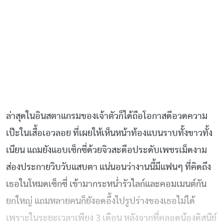
ล่าสุดในอินสตาแกรมของเจ้าตัวก็ได้ถือโอกาสดีอวดความ
เป๊ะในเสื้อเอวลอย ที่เผยให้เห็นหน้าท้องแบนราบทั้งขาวทั้ง
เนียน แถมยังแอบเซ็กซี่ด้วยจิวสะดือประดับเพชรเม็ดงาม
ส่องประกายวิบวับแสบตา แน่นอนว่างานนี้มีแฟนๆ ที่คิดถึง
เธอในโหมดเซ็กซี่ เข้ามากระหน่ำรัวไลก์และคอมเมนต์กัน
ยกใหญ่ แถมหลายคนก็ยังอดอึ้งไปรูปร่างของเธอไม่ได้
เพราะในระยะเวลาเพียง 3 เดือน หลังจากที่คลอดน้องดิสนีย์