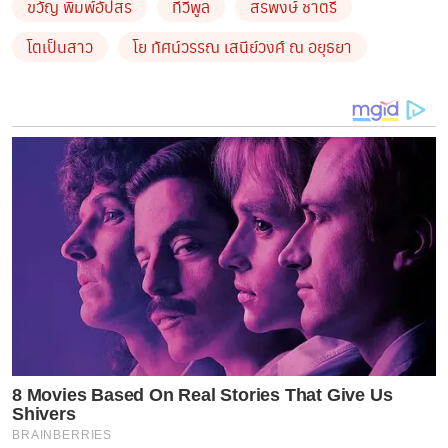
ขวัญ พิมพ์อัปสร
ทีวีพูล
สรพงษ์ ชาตรี
โตเป็นสาว
โย ทัศน์วรรณ เสนีย์วงศ์ ณ อยุธยา
8 Movies Based On Real Stories That Give Us
Shivers
BRAINBERRIES