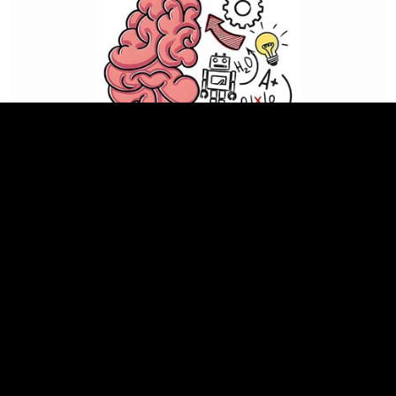
9 Out Of 10 People Fail At Least 3 Questions On
This Brain Age Test!
TIPS AND LIFE HACKS