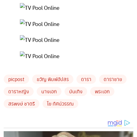
picpost
ขวัญ พิมพ์อัปสร
ดารา
ดาราชาย
ดาราหญิง
นางเอก
บันเทิง
พระเอก
สรพงษ์ ชาตรี
โย ทัศน์วรรณ