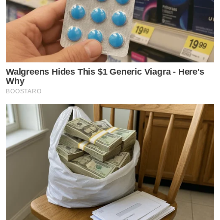
Walgreens Hides This $1 Generic Viagra - Here's
Why
BOOSTARO