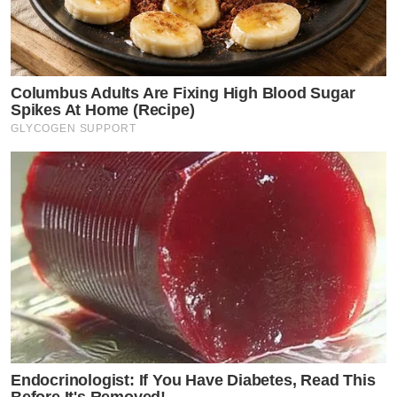
Columbus Adults Are Fixing High Blood Sugar
Spikes At Home (Recipe)
GLYCOGEN SUPPORT
Endocrinologist: If You Have Diabetes, Read This
Before It's Removed!