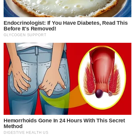
Endocrinologist: If You Have Diabetes, Read This
Before It's Removed!
GLYCOGEN SUPPORT
Hemorrhoids Gone In 24 Hours With This Secret
Method
DIGESTIVE HEALTH US