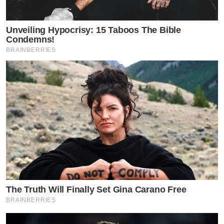
Unveiling Hypocrisy: 15 Taboos The Bible
Condemns!
BRAINBERRIES
The Truth Will Finally Set Gina Carano Free
BRAINBERRIES