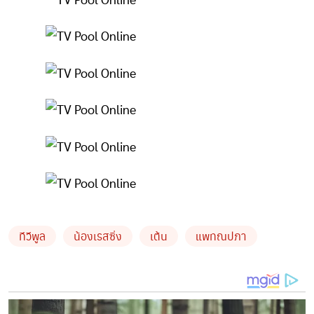
ทีวีพูล
น้องเรสซิ่ง
เต้น
แพทณปภา