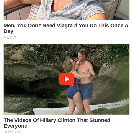
Men, You Don't Need Viagra If You Do This Once A
Day
MEDVI
The Videos Of Hillary Clinton That Stunned
Everyone
BUZZDAY