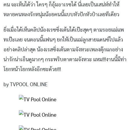
คน จะเห็นได้ว่า ใครๆ ก็อุ้มอาเรซได้ นี่เลยเป็นเสน่ห์ทำให้
หลายคนหลงรักหนุ่มน้อยคนนี้แบบหัวปักหัวปำเลยทีเดียว
ยิ่งเมื่อได้เห็นคลิปน้องเรซซิ่งเต้นได้เป๊ะสุดๆ ตามรอยแม่แพ
ทเป๊ะเลย จนตอนนี้แฟนๆ ยกให้เป็นแม่ลูกสายแดนซ์ไปแล้ว
อย่างคลิปล่าสุด น้องเรสซิ่งเต้นตามจังหวะเพลงตุ๊กแกอย่าง
น่ารักน่าเอ็นดูมากๆ กระพริบตาตามจังหวะ แหม!!!งานนี้มีท่า
โยกหน้าโยกหลังอีกซะด้วย!!!
by TVPOOL ONLINE