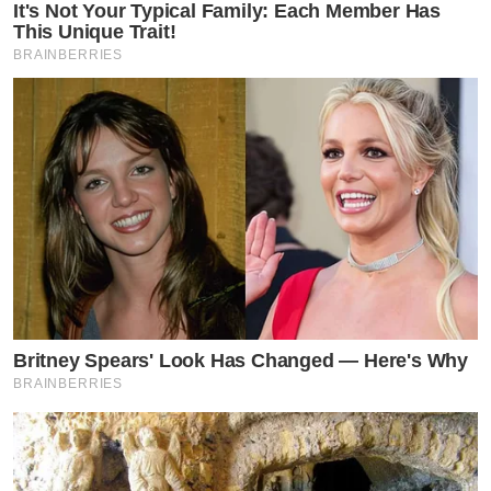
It's Not Your Typical Family: Each Member Has
This Unique Trait!
BRAINBERRIES
Britney Spears' Look Has Changed — Here's Why
BRAINBERRIES