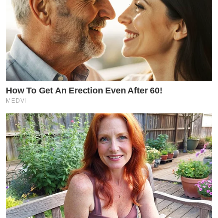
How To Get An Erection Even After 60!
MEDVI