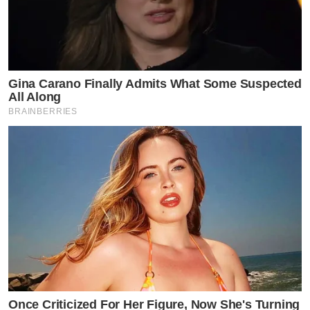
Gina Carano Finally Admits What Some Suspected
All Along
BRAINBERRIES
Once Criticized For Her Figure, Now She's Turning