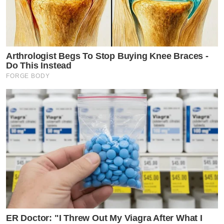
Arthrologist Begs To Stop Buying Knee Braces -
Do This Instead
FORGE BODY
ER Doctor: "I Threw Out My Viagra After What I