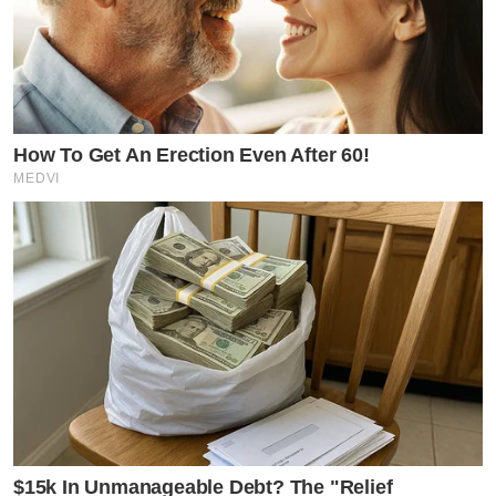
How To Get An Erection Even After 60!
MEDVI
$15k In Unmanageable Debt? The "Relief