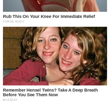
Rub This On Your Knee For Immediate Relief
FORGE BODY
Remember Hensel Twins? Take A Deep Breath
Before You See Them Now
BUZZDAY