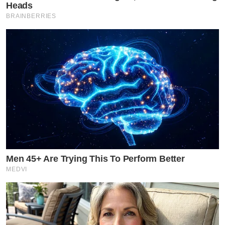
Heads
BRAINBERRIES
Men 45+ Are Trying This To Perform Better
MEDVI