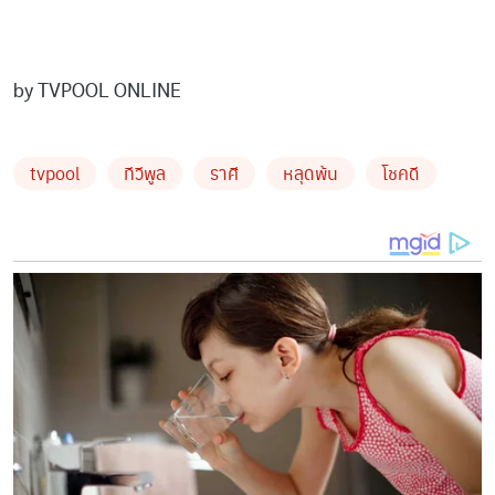
by TVPOOL ONLINE
tvpool
ทีวีพูล
ราศี
หลุดพ้น
โชคดี