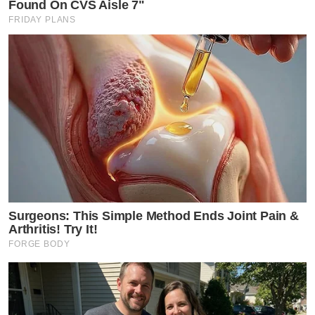
Found On CVS Aisle 7"
FRIDAY PLANS
Surgeons: This Simple Method Ends Joint Pain &
Arthritis! Try It!
FORGE BODY