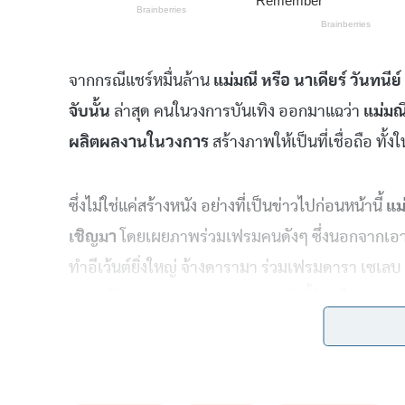
จากกรณีแชร์หมื่นล้าน
แม่มณี
หรือ
นาเดียร์
วันทนีย์
จับนั้น
ล่าสุด
คนในวงการบันเทิง
ออกมาแฉว่า
แม่มณ
ผลิตผลงานในวงการ
สร้างภาพให้เป็นที่เชื่อถือ
ทั้ง
ซึ่งไม่ใช่แค่สร้างหนัง
อย่างที่เป็นข่าวไปก่อนหน้านี้
แม
เชิญมา
โดยเผยภาพร่วมเฟรมคนดังๆ
ซึ่งนอกจากเอ
ทำอีเว้นต์ยิ่งใหญ่
จ้างดารามา
ร่วมเฟรมดารา
เซเลบ
ลดังๆ
ก็โดนกันหมด
อาทิ
ขนเพชร
บ้าจี้
โดนไปหลาย
ทั้งนี้
หาก
แม่มณี
ไม่โดนจับ
3
พ
.
ย
.
นี้
แม่มณี
ได้จ้า
งานที่หาดใหญ่ด้วย
ทั้งนี้
มดดำ
คชาภา
แฉในรายกา