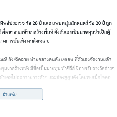
ทิพย์ประเวช
วัย
28
ปี
และ
แฟนหนุ่มนักดนตรี
วัย
20
ปี
ถูก
ี
ที่พยายามเข้ามาสร้างพื้นที่
ตั้งตัวเองเป็นนายทุนว่าเป็นผู้
ในวงการบันเทิง
คนดังเซเลบ
่มณี
ยังเฉิดฉาย
ท่ามกลางคนดัง
เซเลบ
ที่ตัวเองจัดงานแล้ว
าทุนมาสร้างหนัง
มีชื่อเป็นนายทุน
ทำซีรีส์
มีภาพรับรางวัลต่างๆ
ยังเคยไปออกรายการดังๆ
และช่องยูทูบดัง
โดยพบเน็ตไอดอ
แสน
อ่านเพิ่ม
งดาราซุปตาร์
ระดับ
อั้ม
พัชราภา
,
ป้อง
ณวัฒน์
,
โตโน่
ไปร่วม
ร
แฉ
ของตัวเองว่า
เกือบเชิญ
แม่มณี
มาสัมภาษณ์
เสนอมาออก