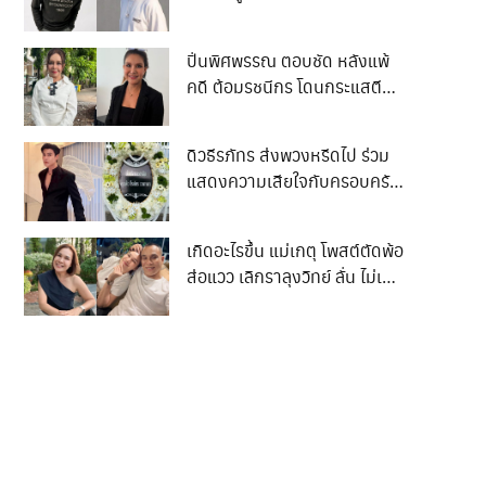
พวกกู
ลั่น “ตลกจ้า ฆ่าผู้บริสุทธิ์ชัดเจน
แต่กลับเห็นใจฆาตกร”
ปิ่นพิศพรรณ ตอบชัด หลังแพ้
คดี ต้อมรชนีกร โดนกระแสตี
กลับทำไมไม่จ่าย 50 ล้าน
ดิวธีรภัทร ส่งพวงหรีดไป ร่วม
แสดงความเสียใจกับครอบครัว
น ฮลุน แต่ชาวเน็ตบอก
พวงหรีดเปลี่ยนเป็นอย่างอื่น
เกิดอะไรขึ้น แม่เกตุ โพสต์ตัดพ้อ
เทอไม่มีประโยชน์ จนเกิดดราม่า
ส่อแวว เลิกราลุงวิทย์ ลั่น ไม่เคย
เบาๆ
สมหวังเรื่องความรัก พร้อม
กลับมารักตัวเอง