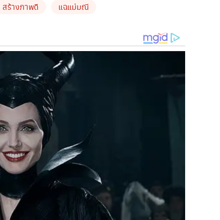
สร้างภาพดี
แฉแม่มณี
รที่ตึกแกรมมี่
ยังไม่ทันอนุมัติ
แม่มณีก็ติดรอบรถเป็น
GMM25
ยไปจัดงานใหญ่มากๆ
เปิดตัวครีมเครื่องสำอาง
ในสถานที่ดัง
งดาราตัวท็อปๆ
เซเลบ
มาร่วมเต็มงาน
แค่ค่าดอกไม้สดอย่าง
ล่าวแต่อย่างใด
ตัวไว้ก่อนเลย
ดังนั้น
ถ้าไม่โดนหมายจับ
อั้ม
ป้อง
โตโน่
ต้องไป
ะไปงานแม่มณีอยู่แล้ว
มีหมายจับซะก่อน
ไม่งั้น
อั้ม
ก็ไป
อั้ม
ยังไม่
ยอมรับว่าทำให้คนหลงเชื่อได้กับภาพที่เห็นของแม่มณี
ใครๆ
ก็
จนมีดาราไปกินกับนาง
สู้ตายบนรถ
ปึ๊กปั๊กๆ
”
ดีเจดาด้า
ถึงกับ