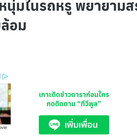
าหนุ่มในรถหรู พยายามส
ยล้อม
เกาะติดข่าวดาราก่อนใคร
กดติดตาม
“ทีวีพูล”