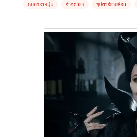
กินดาราหนุ่ม
จ้างดารา
ซุปตาร์รายล้อม
รายการ
4-5
ครั้ง
แต่ปฏิเสธไป
เพราะแขกรับเชิญซ้ำ
ขณะที่
แม่มณี
ออกทีวี
หลายช่อง
มาติดต่อเสนอรายกา
เลย
แถมถ่ายรูปกับที่จอดรถตึกแกรมมี่
แม่มณี
ยังเค
แห่งหนึ่ง
ที่ดารานิยมไปจัดงานแต่งงาน
โดยเชิญทั้
เดียวก็
2-3
ล้านแล้ว
ซึ่งไม่ปรากฏว่ามีผลิตภัณฑ์ดังก
โดยมดดำ
แฉอีกว่า
วิธีการจ้างดารา
จะจ่ายเงินล็อก
หาดใหญ่
อั้ม
ดวงดีมาก
เพราะวันที่
3
พ
.
ย
.
นี้กำลังจ
ได้รับเงิน
เพราะเขาจะจ่ายเงินก่อนวันไปงานวันหนึ่ง
ต้องเชื่อ
พิธีกรดัง
มดดำ
แฉต่อ
ว่า
“
แม่มณี
ตัวจริงผิวพรรณดี