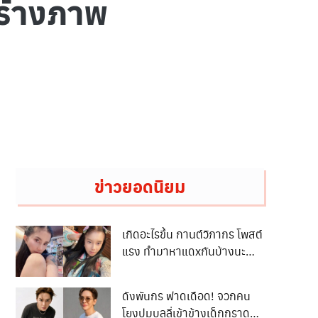
ร้างภาพ
ข่าวยอดนิยม
เกิดอะไรขึ้น กานต์วิภากร โพสต์
แรง ทำมาหาแดxกันบ้างนะ
ไม่ใช่เป็นชาวเกาะตลอดเวลา
ทำงานไม่เป็น ก็ไม่มีแดxต่อไป
ดังพันกร ฟาดเดือด! จวกคน
เหอะอย่าหวังแม้เศษเงินจาก
โยงปมบูลลี่เข้าข้างเด็กกราดยิง