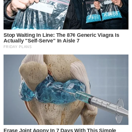
Stop Waiting In Line: The 87¢ Generic Viagra Is
Actually "Self-Serve" In Aisle 7
FRIDAY PLANS
Erase Joint Agony In 7 Days With This Simple