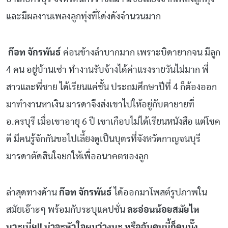
และมีผลงานเพลงลูกทุ่งที่โด่งดังจำนวนมาก
ก๊อท จักรพันธ์
ค่อนข้างลำบากมาก เพราะบิดายากจน มีลูก
4 คน อยู่บ้านเช่า ทำงานรับจ้างได้ค่าแรงรายวันไม่มาก พี่
สาวและพี่ชาย ได้เรียนแค่ชั้น ประถมศึกษาปีที่ 4 ก็ต้องออก
มาทำงานหาเงิน มารดาจึงส่งเขาไปให้อยู่กับตายายที่
อ.ครบุรี เมื่อเขาอายุ 6 ปี เขาเกือบไม่ได้เรียนหนังสือ แต่โชค
ดี มีคนรู้จักกันขอไปเลี้ยงดูเป็นบุตรที่จังหวัดกาญจนบุรี
มารดาตัดสินใจยกให้เพื่ออนาคตของลูก
ล่าสุดทางด้าน
ก๊อท จักรพันธ์
ได้ออกมาโพสต์รูปภาพใน
สมัยเอ๊าะๆ พร้อมกับระบุแคปชั่น
ละอ่อนน้อยสมัยไห
นวะเนี่ย!! น่าจะหัวใจผมว่างนะ หรือฉันคนนี้ก็คนมั๊ง