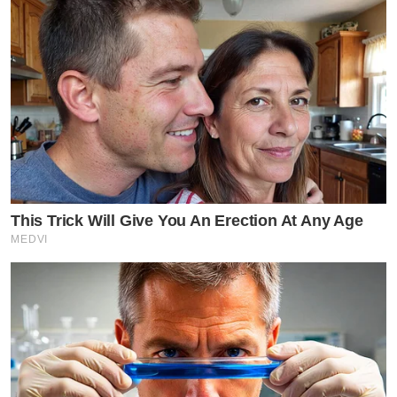
This Trick Will Give You An Erection At Any Age
MEDVI