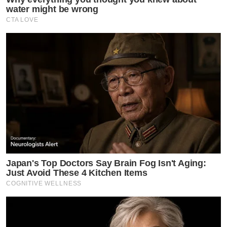
water might be wrong
CTA LOVE
Japan's Top Doctors Say Bra​in Fo​g Isn't Aging:
Just Avoid These 4 Kitchen Items
COGNITIVE WELLNESS