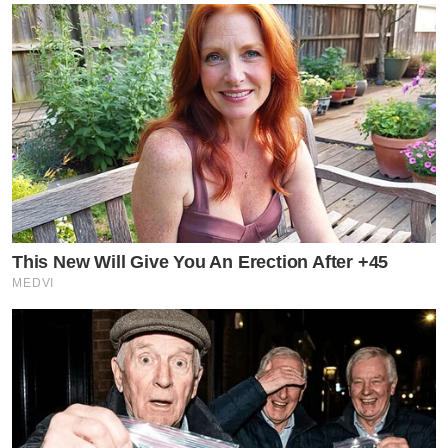
This New Will Give You An Erection After +45
MEDVI