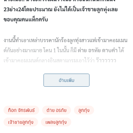
23ย่าง24โดยประมาณ ยังไม่ได้เป็นเจ้าชายลูกทุ่งเลย
ขอบคุณคนแท็กครับ
งานนี้ทำเอาเหล่าบรรดานักร้องลูกทุ่งสาวแห่เข้ามาคอมเมน
ต์กันอย่างมากมาย โดน 1 ในนั้น ก็มี
ต่าย อรทัย ดาบคำ
ได้
เข้ามาคอมเมนต์กลางอินสตาแกรมเอาไว้ว่า
ว๊าววววว
อ่านเพิ่ม
by TVPOOL ONLINE
ก๊อท จักรพันธ์
ต่าย อรทัย
ลูกทุ่ง
เจ้าชายลูกทุ่ง
เพลงลูกทุ่ง