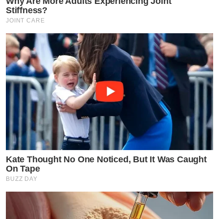
Why Are More Adults Experiencing Joint
Stiffness?
JOINT CARE
Kate Thought No One Noticed, But It Was Caught
On Tape
BUZZ DAY