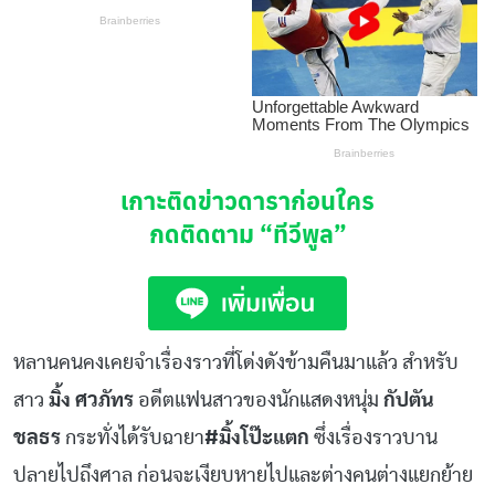
เกาะติดข่าวดาราก่อนใคร
กดติดตาม
“ทีวีพูล”
หลานคนคงเคยจำเรื่องราวที่โด่งดังข้ามคืนมาแล้ว สำหรับ
สาว
มิ้ง ศวภัทร
อดีตแฟนสาวของนักแสดงหนุ่ม
กัปตัน
ชลธร
กระทั่งได้รับฉายา
#มิ้งโป๊ะแตก
ซึ่งเรื่องราวบาน
ปลายไปถึงศาล ก่อนจะเงียบหายไปและต่างคนต่างแยกย้าย