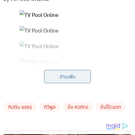
อ่านเพิ่ม
กัปตัน ชลธร
ทีวีพูล
มิ้ง ศวภัทร
มิ้งโป๊ะแตก