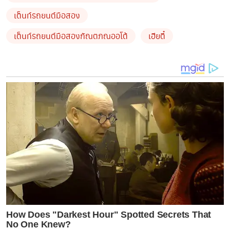
เป็นปัญหาจากการฆ่าตัวตาย
ถือว่าเป็นเรื่องที่น่าสลดหดหู่
เต็นท์รถยนต์มือสอง
ใจ
จึงสอนเทศนาธรรมให้ญาติโยมรู้จักมีสติยั้งคิด
และหา
เต็นท์รถยนต์มือสองกัณตภณออโต้
เฮียตี๋
ทางออกของปัญหาต่างๆ
เพราะที่ผ่านมาทางวัดก็ไม่เคยมี
การเผาศพสัตว์เลี้ยงจำนวนมากในคราเดียวถึงขนาดนี้
by TVPOOL ONLINE
How Does "Darkest Hour" Spotted Secrets That
No One Knew?