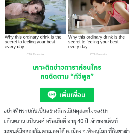
เกาะติดข่าวดาราก่อนใคร
กดติดตาม
“ทีวีพูล”
อย่างที่ทราบกันเป็นอย่างดีกรณีเหตุสลดใจของนา
ยกัณตภณ
แป้นวงศ์
หรือเฮียตี๋
อายุ
40
ปี
เจ้าของเต็นท์
รถยนต์มือสองกัณตภณออโต้
อ
.
เมือง
จ
.
พิษณุโลก
ที่กินยาฆ่า