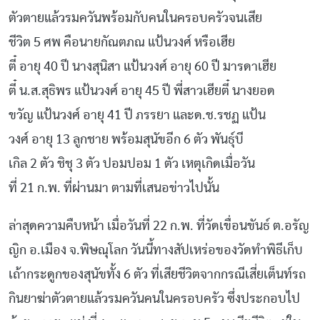
ตัวตายแล้วรมควันพร้อมกับคนในครอบครัวจนเสีย
ชีวิต
5
ศพ
คือนายกัณตภณ
แป้นวงศ์
หรือเฮีย
ตี๋
อายุ
40
ปี
นางสุนิสา
แป้นวงศ์
อายุ
60
ปี
มารดาเฮีย
ตี๋
น
.
ส
.
สุธิพร
แป้นวงศ์
อายุ
45
ปี
พี่สาวเฮียตี๋
นางยอด
ขวัญ
แป้นวงศ์
อายุ
41
ปี
ภรรยา
และด
.
ช
.
รชฏ
แป้น
วงศ์
อายุ
13
ลูกชาย
พร้อมสุนัขอีก
6
ตัว
พันธุ์บี
เกิล
2
ตัว
ชิชุ
3
ตัว
ปอมปอม
1
ตัว
เหตุเกิดเมื่อวัน
ที่
21
ก
.
พ
.
ที่ผ่านมา
ตามที่เสนอข่าวไปนั้น
ล่าสุดความคืบหน้า
เมื่อวันที่
22
ก
.
พ
.
ที่วัดเขื่อนขันธ์
ต
.
อรัญ
ญิก
อ
.
เมือง
จ
.
พิษณุโลก
วันนี้ทางสัปเหร่อของวัดทำพิธีเก็บ
เถ้ากระดูกของสุนัขทั้ง
6
ตัว
ที่เสียชีวิตจากกรณีเสี่ยเต็นท์รถ
กินยาฆ่าตัวตายแล้วรมควันคนในครอบครัว
ซึ่งประกอบไป