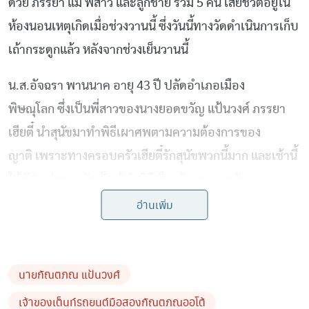
ด้วย
ภรรยา
แม่
พี่สาว
และลูกชาย
รวม
5
คน
เสียชีวิตอยู่ใน
ห้องนอนเหตุเกิดเมื่อช่วงวานนี้
ซึ่งวันนี้ทางวัดดำเนินการเก็บ
เถ้ากระดูกแล้ว
หลังจากช่วงเย็นวานนี้
น
.
ส
.
อัจฉรา
พานนาค
อายุ
43
ปี
ปลัดอำเภอเมือง
พิษณุโลก
ซึ่งเป็นพี่สาวของนางยอดขวัญ
แป้นวงศ์
ภรรยา
เฮียตี๋
นำสุนัขมาทำพิธีเผาศพตามความต้องการของ
ญาติ
เพราะทางครอบครัวเฮียตี๋รักสุนัขพวกนี้มาก
และเช้านี้
ให้สัปเหร่อของวัดเป็นผู้ทำพิธีเก็บเถ้ากระดูกสุนัข
ทั้งหมด
เพื่อโปรยดอกไม้
ใส่น้ำปรุง
ตามพิธีกรรมความ
อ่านเพิ่ม
เชื่อ
เพื่อรอให้ทางญาติเดินทางมารับเถ้ากระดูก
ขณะที่ทางวัดทำบุญในวันพระพร้อมเทศนา
เพื่อสอนเตือน
นายกัณตภณ แป้นวงศ์
ใจญาติโยมที่มาฟังเทศน์ฟังธรรม
เนื่องจากข่าวที่เกิดขึ้นนั้น
เจ้าของเต็นท์รถยนต์มือสองกัณตภณออโต้