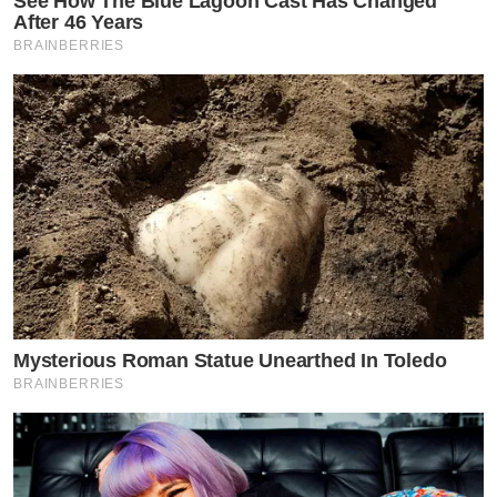
See How The Blue Lagoon Cast Has Changed
After 46 Years
BRAINBERRIES
Mysterious Roman Statue Unearthed In Toledo
BRAINBERRIES
by TVPOOL ONLINE