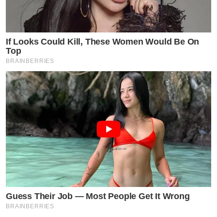
If Looks Could Kill, These Women Would Be On
Top
BRAINBERRIES
Guess Their Job — Most People Get It Wrong
BRAINBERRIES