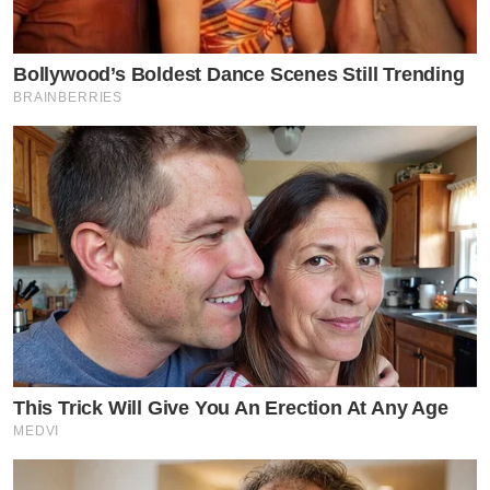
Bollywood’s Boldest Dance Scenes Still Trending
BRAINBERRIES
This Trick Will Give You An Erection At Any Age
MEDVI