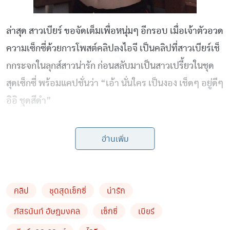
ล่าสุด สาวเบียร์ ขอจัดเต็มเพื่อหนุ่มๆ อีกรอบ เมื่อเจ้าตัวอวด
ความเซ็กซี่ด้วยการโพสต์คลิปลงไอจี เป็นคลิปที่สาวเบียร์เช็
กกระจกในลุกส์สาวน่ารัก ก่อนสลับมาเป็นสาวเปรี้ยวในชุด
สุดเซ็กซี่ พร้อมแคปชั่นว่า “เอ้า นั่นใคร เป็นงอง เช็ดๆ อยู่ดีๆ
อิอิ ชุดสีดำ”
นอกจากนี้ยังโพสต์ภาพในชุดเซ็กซี่โชว์บั้นท้ายและแคปชั่
อ่านเพิ่ม
นว่า “นานๆ ที ห้ามดุ ห้ามตี เข้าใจมั้ย”
by TVPOOL ONLINE
คลิป
ชุดสุดเซ็กซี่
น่ารัก
ภัสรนันท์ อัษฎมงคล
เซ็กซี่
เบียร์