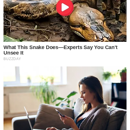
What This Snake Does—Experts Say You Can't
Unsee It
BUZZDAY