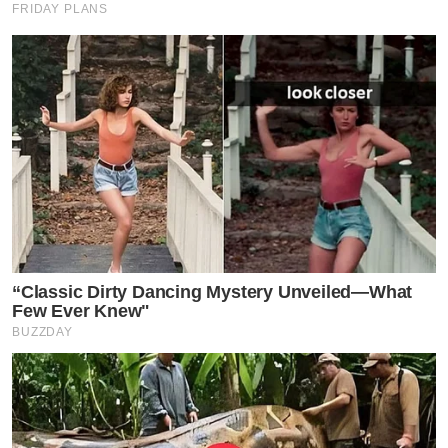
FRIDAY PLANS
“Classic Dirty Dancing Mystery Unveiled—What
Few Ever Knew"
BUZZDAY