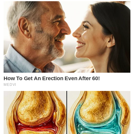
How To Get An Erection Even After 60!
MEDVI