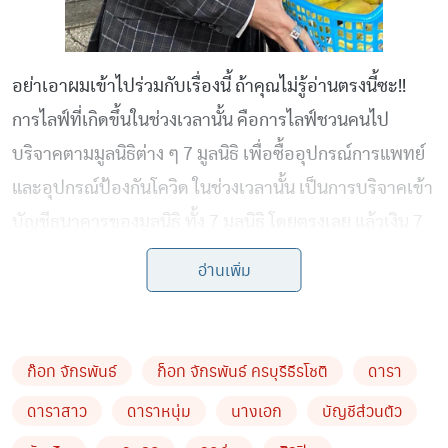
อย่าเอาผมเข้าไปร่วมกับเรื่องนี้ ถ้าคุณไม่รู้อ่านตรงนี้ซะ!!
การไลฟ์ที่เกิดขึ้นในช่วงเวลานั้น คือการไลฟ์ชวนคนไป
บริจาคตามมูลนิธิต่าง ๆ 7 มูลนิธิ เพื่อซื้ออุปกรณ์การแพทย์
และอุปกรณ์ป้องกันโควิด ในช่วงเวลานั้น เป็นการบริจาคเข้า
บัญชีธนาคารของมูลนิธิ ทั้ง 7 มูลนิธิ โดยตรงเลย แล้วเงิน 7
แสน ที่ผมบริจาค เป็นเงินส่วนตัวของผม ที่ตั้งใจทำเพื่อสังคม
อ่านเพิ่ม
เป็นประจำอยู่แล้ว ในชีวิตของผม ไม่เคยเปิดบัญชีส่วนตัว
เพื่อขอรับบริจาคเงินจากใคร รับทราบ จบเคลียร์นะครับ
#ผมชอบใช้ชีวิตเงียบ ๆ #อย่ามายุ่งกับผม ”
ก๊อท จักรพันธ์
ก็อท จักรพันธ์ ครบุรีธีรโชติ
ดารา
ดาราสาว
ดาราหนุ่ม
นางเอก
บัญชีส่วนตัว