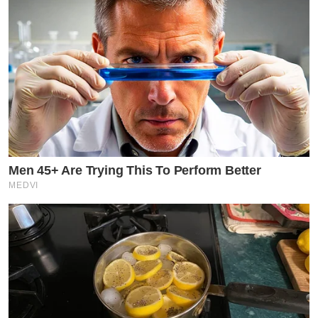
Men 45+ Are Trying This To Perform Better
MEDVI