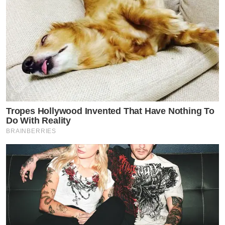
แต่ล่าสุดสาวก็ยังฮอตไม่หยุดซึ่งตอนนี้มีละครอยู่หลายเรื่อง
แต่เรื่องที่กำลังจะออนแอณ์ก็คือเรื่องพรหมพิศวาส เจ้าตัวได้
Tropes Hollywood Invented That Have Nothing To
Do With Reality
ออกมาบอกว่า”เรื่องนี้รับบทเป็นปัทมา คาเรคเตอร์จะแซ่
BRAINBERRIES
บๆ เป็นคนคิดอะไรก็พูดแบบนั้น เป็นการพลิกบทบาทที่มา
เล่นบทร้ายดู ยากมากกลับบ้านไปก็เครียดเพราะตัวละครมี
ความกดดันมาก”