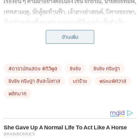
เรื่องอื่น ๆ ตามมาอย่างต่อเนื่อง เช่น อกธรณี, นายฮ้อยทมิฬ,
เทพสามฤดู, นักสู้สะท้านฟ้า, เจ้าสาวช่างยนต์, ปิศาจหรรษา,
จันทร์กระจ่างที่กลางทุ่ง และเศรษฐีตีนเปล่า เห็นตัวเล็ก
บอบบางแบบนี้ แต่เธอก็ลุยมาแล้วหลากหลายบทบาท และ
อ่านเพิ่ม
ด้วยบุคลิกที่น่ารัก สดใส ยิ้มเก่ง จึงทำให้เธอเป็นที่เอ็นดูของ
รุ่นพี่นักแสดงหลาย ๆ คน ส่วนไอดอลในวงการบันเทิงของ
สาวชิงชิงก็คือ อั้ม พัชราภา นางเอกรุ่นพี่ร่วมช่องนั่นเอง
#ดารานักแสดง #ทีวีพูล
ชิงชิง
ชิงชิง คริษฐา
ชิงชิง คริษฐา สังสะโอภาส
บทร้าย
พรหมพิศวาส
พลิกมาก
She Gave Up A Normal Life To Act Like A Horse
BRAINBERRIES