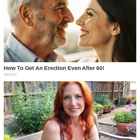
How To Get An Erection Even After 60!
MEDVI