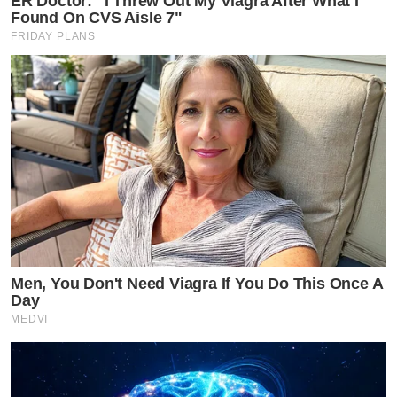
ER Doctor: "I Threw Out My Viagra After What I
Found On CVS Aisle 7"
FRIDAY PLANS
Men, You Don't Need Viagra If You Do This Once A
Day
MEDVI