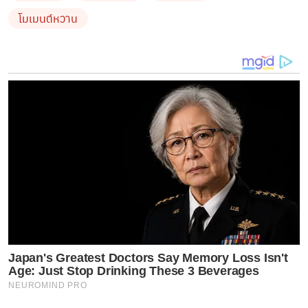
โมเมนต์หวาน
Japan's Greatest Doctors Say Memory Loss Isn't
ทว่า โมเมนต์หวาน ๆ กลับเพิ่มทวีขึ้นไปอีก เมื่อหนุ่มหมาก
Age: Just Stop Drinking These 3 Beverages
เข้ามาหยอดกลับแฟนสาว ระบุว่า
“วอนให้ลมช่วยพัดหัวใจ
NEUROMIND PRO