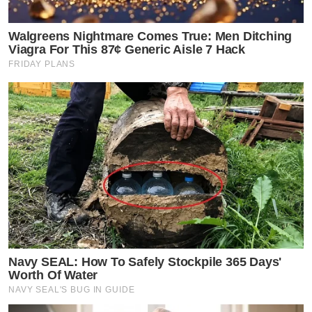
Walgreens Nightmare Comes True: Men Ditching
Viagra For This 87¢ Generic Aisle 7 Hack
FRIDAY PLANS
Navy SEAL: How To Safely Stockpile 365 Days'
Worth Of Water
NAVY SEAL'S BUG IN GUIDE