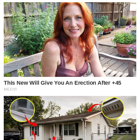
This New Will Give You An Erection After +45
MEDVI