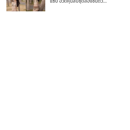
แซ่บ อวดหุ่นสับชุดสองชิ้นตัวจิ๋ว
ศักสิทธิ์ของกฏหมาย”
บิกินีตาข่ายกร้าวใจ