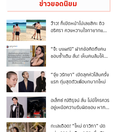
ข่าวยอดนิยม
ว๊าว! ก็เปิดหน้าไปเลยสิคะ ดิว
อริศรา ควงหวานใจทายาทแสน
ล้าน ไฮโซฯตระกูลดัง วู้ดดี้ เที่ยว
ทะเลฉ่ำๆ งานนี้บอกเลยว่าทะเล
“จ๊ะ นงผณี” ฝากข้อคิดถึงคน
หวานเจี๊ยบ!!
ชอบซ้ำเติม ลั่น! เห็นคนล้มให้
เอาเป็นบทเรียน
“จุ๋ย วรัทยา” เปิดลุคหัวโล้นครั้ง
แรก ทุ่มสุดตัวเพื่อบทบาทใหม่
อเล็กซ์ ณัติรุจน์ ลั่น ไม่มีใครควร
อยู่เหนือความรับผิดชอบ หาก
การกระทำนั้นสร้างความสูญ
เสียให้ผู้อื่น ’’ เด็ก ‘‘ควรได้รับ
ทะเลเดือด! “ใหม่ ดาวิกา” นัด
โทษเทียบเท่าผู้ใหญ่ เพื่อความ