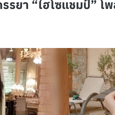
ตภรรยา “ไฮโซแชมป์” โพ