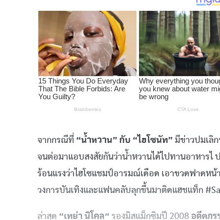
จากกรณีที่
“
น้ำหวาน
”
กับ
“
ไฮโซนัท
”
มีข่าวปมเลิ
จนต่อมาแอบสงสัยกันว่าน้ำหวานได้ไปทานอาหารไ
ป
ร้อนแรงว่าไฮโซแชมป์อารมณ์เดือด
เอาขวดฟาดหน้
วงการบันเทิงและแฟนคลับลุกขึ้นมาติดแฮชแท็ก
#Sa
ล่าสุด
“
เทย่า
นิโคล
“
รองมิสแม็กซิมปี
2008
อดีตภร