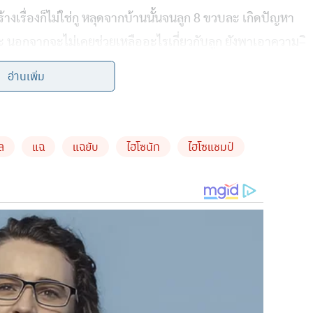
างเรื่องก็ไม่ใช่กู
หลุดจากบ้านนั้นจนลูก
8
ขวบละ
เกิดปัญหา
ะ
นอกจากจะไม่เคยช่วยเหลืออะไรเกี่ยวกับลูก
ยังพาเอาความ
–
อ่านเพิ่ม
กลับถามว่า
โทรหาผัวกูทำไม
บอกกูเ
–
ือกอะไรด้วย
โอ้ยยยยยย
รของบุพการีว่าคนเขาเกลียดมึงครึ่งค่อนประเทศ
ไม่รู้จะสรรหา
ล
แฉ
แฉยับ
ไฮโซนัท
ไฮโซแชมป์
หนักหนา
ไม่หลุดพ้นพวกมึงสักที
”
พร้อมแคปชั่น
….
กูนิ่งของกูมา