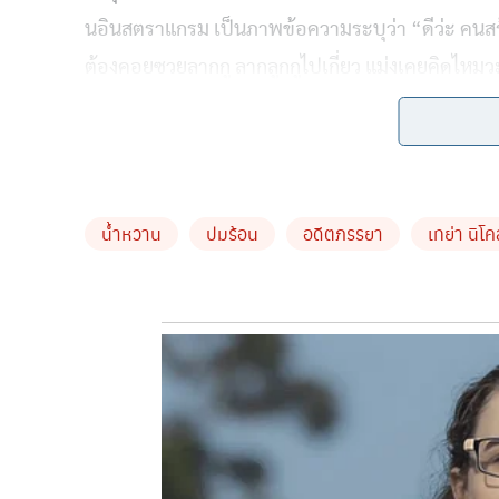
นอินสตราแกรม
เป็นภาพข้อความระบุว่า
“
ดีว่ะ
คนสร้
ต้องคอยซวยลากกู
ลากลูกกูไปเกี่ยว
แม่งเคยคิดไหมว
บหายเข้าลูกตลอด
หนำซ้ำน้องสาวตัวดี
ยังโทรมาหาผัวเก่าตัวเอง
พอโทร
มึงอยู่ให้รอดยันลูกมึงโตนะ
จะได้โตมารู้ถึงความ
–
ัญไ
น้ำหวาน
ปมร้อน
อดีตภรรยา
เทย่า นิโค
คำไหนมาใช้กับพวกมึงละ
ชาติที่แล้วกูทำกรรมอะไร
นาน
อย่าให้กูสวนบ้างนะ
#save
รัศมีแข