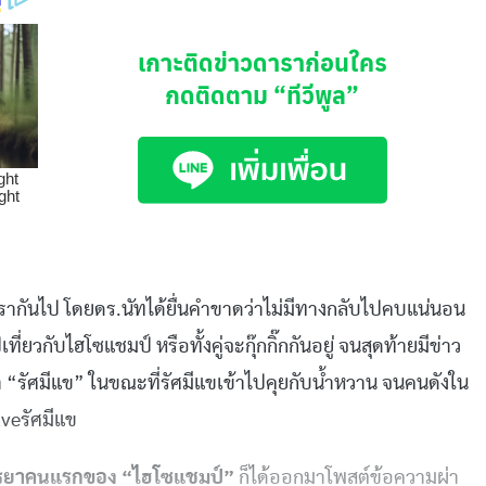
เกาะติดข่าวดาราก่อนใคร
กดติดตาม
“ทีวีพูล”
กรากันไป
โดยดร
.
นัทได้ยื่นคำขาดว่าไม่มีทางกลับไปคบแน่นอน
เที่ยวกับไฮโซแชมป์
หรือทั้งคู่จะกุ๊กกิ๊กกันอยู่
จนสุดท้ายมีข่าว
า
“
รัศมีแข
”
ในขณะที่รัศมีแขเข้าไปคุยกับน้ำหวาน
จนคนดังใน
ve
รัศมีแข
รยาคนแรกของ
“
ไฮโซแชมป์
”
ก็ได้ออกมาโพสต์ข้อความผ่า