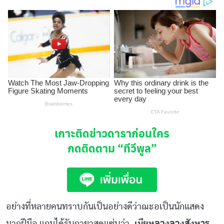
เกาะติดข่าวดาราก่อนใคร
กดติดตาม
“ทีวีพูล”
อย่างที่หลายคนทราบกันเป็นอย่างดีว่าฌะอเป็นนักแสดง
มากฝีมือ แถมได้รับฉายาสุดแซ่บว่า..
เมียหลวงลวงสังหาร