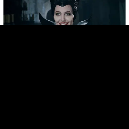
From Baddies To Sweethearts: 9 Actresses That
Can Do It All!
BRAINBERRIES