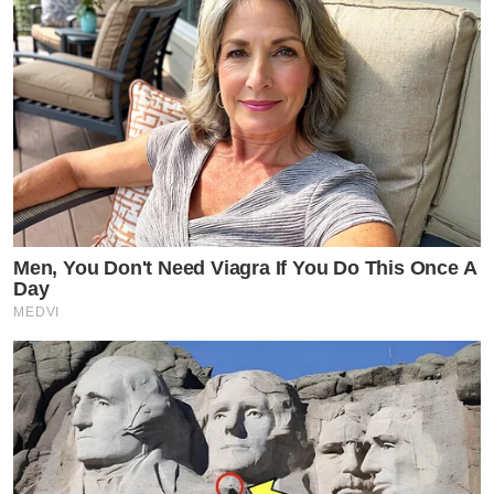
Men, You Don't Need Viagra If You Do This Once A
Day
MEDVI