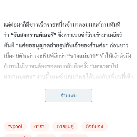
แต่ต่อมาก็มีชาวเน็ตรายหนึ่งเข้ามาคอมเมนต์ถามทันที
ว่า
“จีบสงกรานต์เลยรึ”
ซึ่งสาวเบนซ์ก็รีบเข้ามาเคลียร์
ทันที
“แค่ขออนุญาตถ่ายรูปกับเจ้าของร้านค่ะ”
ก่อนชาว
เน็ตคนดังกล่าวจะพิมพ์อีกว่า
“นางแน่มาก”
ทำให้เจ้าตัวถึง
กับทนไม่ไหวจนต้องขอตอบกลับอีกครั้ง
“เอาเวลาไป
ทำงานนะคะ”
งานนี้
เบนซ์ ปุณยาพร
ได้บอกกับเพื่อนที่เข้า
มาคอมเมนต์ต่อว่า งงมาก ภาพแค่นี้แต่ทำไมถึงทำให้คนคิด
อ่านเพิ่ม
ไปไกลได้
tvpool
ดารา
ถ่ายรูปคู่
ถึงกับงง