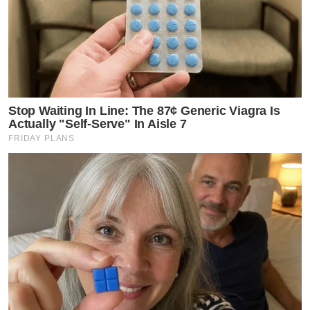
Stop Waiting In Line: The 87¢ Generic Viagra Is
Actually "Self-Serve" In Aisle 7
FRIDAY PLANS