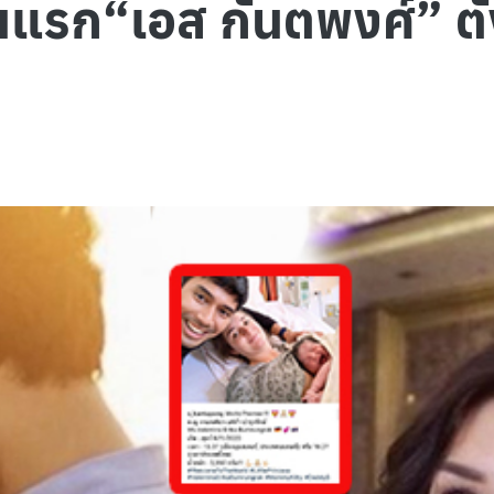
รก“เอส กันตพงศ์” ตั้ง