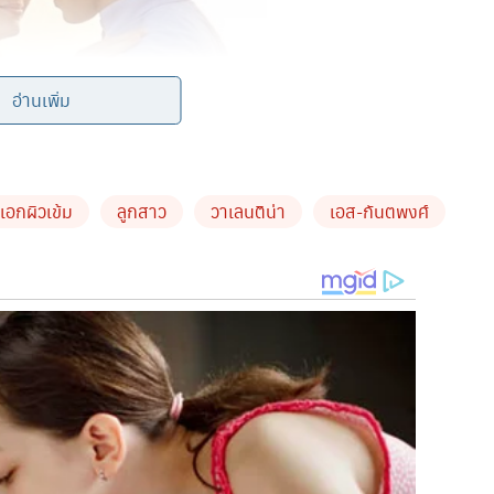
อ่านเพิ่ม
เอกผิวเข้ม
ลูกสาว
วาเลนติน่า
เอส-กันตพงศ์
ิวเข้ม และแฟนสาวชาวเยอรมัน คริสติน่า วิงเคลอร์ หลังจากคบหา
ายแดงเพราะขอแฟนสาวฝรั่งแต่งงานแล้ว เจ้าตัวกำลังจะเป็นคุณ
ต์ภาพ คริสติน่า ที่สวมแหวนนิ้วนางข้างซ้าย และกำลังลูบท้อง