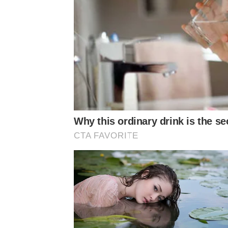
ของตนเองที่เริ่มใหญ่ขึ้น พร้อมทั้งเขียนข้อความว่า “
สำหรับผม #FatherAndHusbandToBe @thekittyw
Why this ordinary drink is the se
CTA FAVORITE