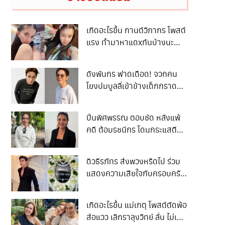
เกิดอะไรขึ้น กานต์วิภากร โพสต์
แรง ทำมาหาแดxกันบ้างนะ
ไม่ใช่เป็นชาวเกาะตลอดเวลา
ทำงานไม่เป็น ก็ไม่มีแดxต่อไป
ดังพันกร ฟาดเดือด! จวกคน
เหอะอย่าหวังแม้เศษเงินจาก
โยงปมบูลลี่เข้าข้างเด็กกราดยิง
พวกกู
ลั่น “ตลกจ้า ฆ่าผู้บริสุทธิ์ชัดเจน
แต่กลับเห็นใจฆาตกร”
ปิ่นพิศพรรณ ตอบชัด หลังแพ้
คดี ต้อมรชนีกร โดนกระแสตี
กลับทำไมไม่จ่าย 50 ล้าน
ดิวธีรภัทร ส่งพวงหรีดไป ร่วม
แสดงความเสียใจกับครอบครัว
น ฮลุน แต่ชาวเน็ตบอก
พวงหรีดเปลี่ยนเป็นอย่างอื่น
เกิดอะไรขึ้น แม่เกตุ โพสต์ตัดพ้อ
เทอไม่มีประโยชน์ จนเกิดดราม่า
ส่อแวว เลิกราลุงวิทย์ ลั่น ไม่เคย
เบาๆ