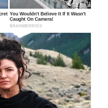
cret
You Wouldn't Believe It If It Wasn't
Caught On Camera!
BRAINBERRIES
ียว ขึ้นแท่นคุณพ่อป้ายแดงหมาดๆ หลังภรรยาสุดที่รัก คริสติน่า
ร์ที่ 6 พฤศจิกายน 2563 ที่เมืองมุนสเตอร์ ประเทศเยอรมนี ออกมา