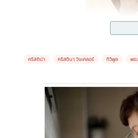
คริสติน่า
คริสตินา วิงเคลอร์
ทีวีพูล
พระ
ก่อนหน้านี้หนุ่ม เอส กันตพงศ์ บำรุงรักษ์ พระเอกผ
ดูใจมานานกว่า 5 ปีนอกจากจะเตรียมเป็นเจ้าบ่าวป้
พ่อป้ายแดงด้วยเช่นกัน หลังแฟนสาวตั้งครรภ์ โดยโพส