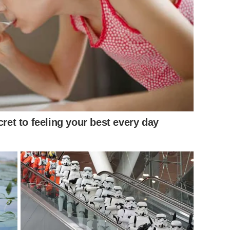
My two most precious presents. ของขวัญสองสิ่งที่มีค่าที่สุด
ay”
cret to feeling your best every day