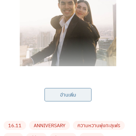
จากวันนั้นที่เล่นละครชายไม่จริงหญิงแท้ด้วยกัน จุดเริ่มต้น
อ่านเพิ่ม
ของความรู้สึกดีๆ ถึงวันนี้ที่เปิดตัวว่าคบหากันนั้นนับได้เกือบ
3 ปีแล้วนั่นเอง จึงทำให้ล่าสุดมีภาพโมเมนต์น่ารักเกิดขึ้นอีก
แล้ว
ใหม่ ดาวิกา
ลงภาพคู่กับ
เต๋อ
พร้อมแคปชั่นรหัส
16.11
ANNIVERSARY
ความหวานพุ่งทะลุเฟร
รัก
16.11
และแฮชแท็กหวาน #tmanv เต๋อใหม่Anniversary