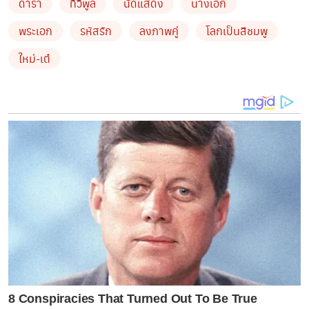
ดารา
ทีวีพูล
นัดแสดง
นางเอก
ด้าน
ลุงเต๋อ
ก็ไม่แพ้
น้องลิงใหม่
ลงภาพคู่เช่นเดียวแต่น่าจะ
พระเอก
รหัสรัก
ลงภาพคู่
โลกเป็นสีชมพู
ฟินกว่าเพราะดูหวานละมุนทั้งแสงสีบนท้องฟ้าและดวงตา
ใหม่-เต๋
ของ
ลุงเต๋อ
นั่นเองที่บ่งบอกว่ารักมาก
by TVPOOL ONLINE
8 Conspiracies That Turned Out To Be True