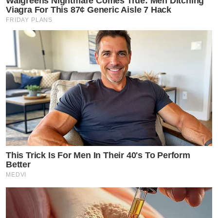
Walgreens Nightmare Comes True: Men Ditching
Viagra For This 87¢ Generic Aisle 7 Hack
FRIDAY PLANS
This Trick Is For Men In Their 40's To Perform
Better
MEDVI