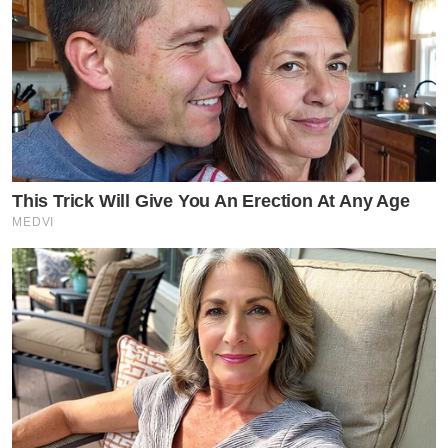
This Trick Will Give You An Erection At Any Age
MEDVI