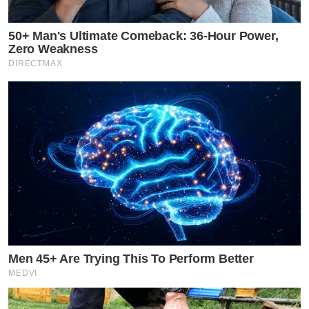
50+ Man's Ultimate Comeback: 36-Hour Power,
Zero Weakness
DIRECTMAX
Men 45+ Are Trying This To Perform Better
MEDVI