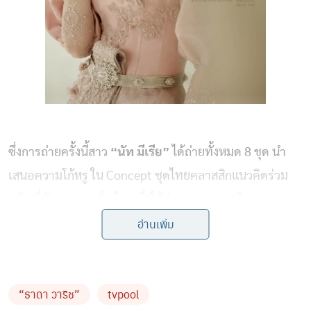
ซึ่งการถ่ายครั้งนี้สาว
“นัท มีเรีย”
ได้ถ่ายทั้งหมด 8 ชุด นำ
เสนอความโก้หรู ใน Concept ชุดไทยคลาสสิกแนวคิดร่วม
สมัย ที่ยังคงความเป็นไทย ซึ่งได้ช่างภาพแถวหน้าของ
อ่านเพิ่ม
ประเทศไทย “ธาดา วาริช” เป็นช่างภาพ แต่ละชุดมีความ
สวยแตกต่างกัน โดยใช้วัสดุเกรดพรีเมี่ยมผสมงานปักมือ
เรียกว่าประณีตทุกอณู งานนี้บอกได้คำเดียวว่า “ปังมากแม่
“ธาดา วาริช”
tvpool
!!! “