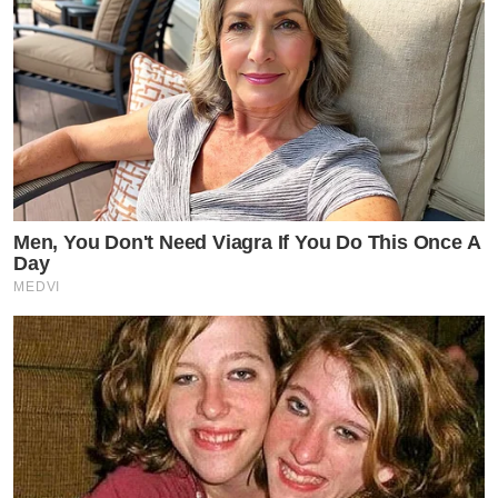
Men, You Don't Need Viagra If You Do This Once A
Day
MEDVI