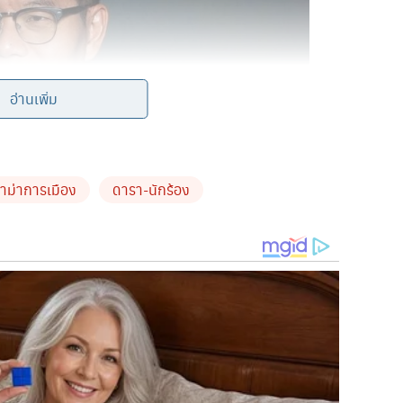
อ่านเพิ่ม
าม่าการเมือง
ดารา-นักร้อง
ว ดารา-นักร้อง สนับสนุนม็อบ ขู่จะแฉออก TOP News ทุก
ะกาศข่าว TOP News ได้โพสต์ข้อความผ่านทางเพจเฟซบุ๊ก Kanok
างม็อบ แสดงตัวออกมา อย่าหลบอยู่แต่ใน Clubhouse ตนจะได้แฉ