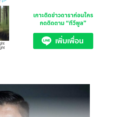
เกาะติดข่าวดาราก่อนใคร
กดติดตาม
“ทีวีพูล”