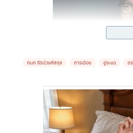
กนก รัตน์วงศ์สกุล
การเมือง
ขู่จะแฉ
ดร
ผู้ประกาศดัง “กนก รัตน์วงศ์สกุล” ประกาศหมายหั
วัน
วันที่ 1 มีนาคม 2564 นายกนก รัตน์วงศ์สกุล ผู้ปร
Ratwongsakul Fan Page ให้ดารา-นักร้อง ที่อยู่ข้