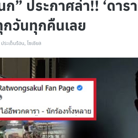
นก” ประกาศล่า!! ‘ดารา-
ทุกวันทุกคืนเลย
ประเด็นร้อน
,
โซเชียล