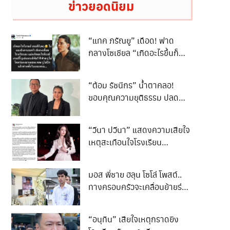
ข่าวยอดนิยม
“แทค ภรัณยู” เดือด! ฟาด
กลางโซเชียล “เกิดอะไรขึ้นก็
เกมรับจบ”
“ต้อม รัชนีกร” น้ำตาคลอ!
ขอบคุณความยุติธรรม ปลด
ล็อกชีวิต 3 ปี
“วีนา ปวีนา” แสดงความเสียใจ
เหตุสะเทือนใจโรงเรียน
เทพศิรินทร์ นนทบุรี
มอส พี่ชาย ฮลุน โซโล่ โพสต์..
ทางครอบครัวจะเคลื่อนย้ายร่าง
ของน้องกลับสู่ภูมิลำเนา..
“อนุทิน” เสียใจเหตุกราดยิง