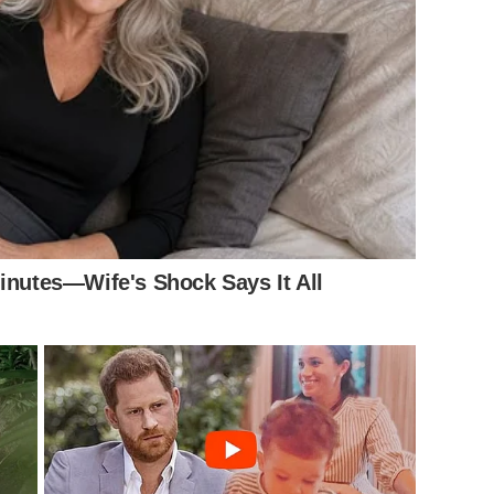
นรักจะอยู่ข้างม็อบ ก็กล้า ๆ แสดงตัวออกมา ให้ทุกคน ได้รู้เช่น
หว ไม่ว่าม็อบจะจาบจ้วง.. ยิงหนังสติ๊ก ปาหิน เผารถ ปัสสาวะรด
น้าออกมาจากรู ถ้าเห็นว่า ตำรวจทำรุนแรง… ก็โพสต์ใส่เต็ม ๆ
inutes—Wife's Shock Says It All