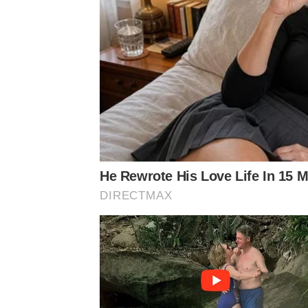
ออก TOP News ทุกวัน ทุกคืน ข้อความดังนี้..
ช่วยกันหมายหัว ไอ้อีพวกดารา – นักร้องทั้งหลาย ถ้ามั
เห็นชาติว่า… อันตัวกูนี้ เห็นด้วยกับที่ม็อบเคลื่อนไ
ตำรวจ..
อย่าทำเป็นปากดีในกระดอง clubhouse กล้า ๆ เสนอห
ไปเลย โพสต์แล้วไม่ต้องลบ
He Rewrote His Love Life In 15 M
DIRECTMAX