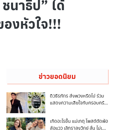
 ชนาธิป” ได้
ของหัวใจ!!!
ข่าวยอดนิยม
ดิวธีรภัทร ส่งพวงหรีดไป ร่วม
แสดงความเสียใจกับครอบครัว
น ฮลุน แต่ชาวเน็ตบอก
พวงหรีดเปลี่ยนเป็นอย่างอื่น
เกิดอะไรขึ้น แม่เกตุ โพสต์ตัดพ้อ
เทอไม่มีประโยชน์ จนเกิดดราม่า
ส่อแวว เลิกราลุงวิทย์ ลั่น ไม่เคย