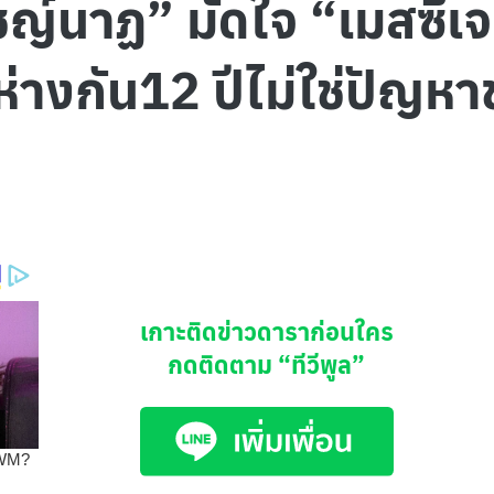
ิชญ์นาฏ” มัดใจ “เมสซี่เจ
ห่างกัน12 ปีไม่ใช่ปัญหา
เกาะติดข่าวดาราก่อนใคร
กดติดตาม
“ทีวีพูล”