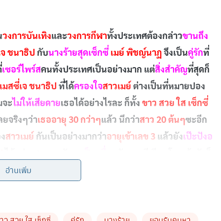
น
วงการบันเทิง
และ
วงการกีฬา
ทั้งประเทศต้องกล่าว
ขานถึง
่เจ ชนาธิป
กับ
นางร้ายสุดเซ็กซี่
เมย์ พิชญ์นาฏ
จึงเป็น
คู่รัก
ที่
่
เซอร์ไพร์ส
คนทั้งประเทศเป็นอย่างมาก แต่
สิ่งสำคัญ
ที่สุดก็
 เมสซี่เจ ชนาธิป
ที่ได้
ครองใจ
สาวเมย์
ต่างเป็นที่หมายปอง
มจะ
ไม่ให้เสียดาย
เธอได้อย่างไรละ ก็ทั้ง
ขาว สวย ใส เซ็กซี่
เลยจริงๆว่า
เธออายุ 30 กว่าๆ
แล้ว นึกว่า
สาว 20 ต้นๆ
ซะอีก
อง
สาวเมย์
กันเป็นอย่างมากว่า
อายุเข้าเลข 3
แล้วยัง
เป๊ะปังอ
ป
ได้อย่างสบายๆยังกะ
เป็นเพื่อน
กันเลยทีเดียว โดยเจ้าตัวก็
อ่านเพิ่ม
อดว่า
สาวเมย์
ใช้อะไร?
ผิวเปล่งประกายออร่า
เเบบ
เมย์
เมย์
อยู่ที่
Pitchy Beauty Up Gold
นี่เอง “งานนี้เธอยังออกมากา
ผู้ใช้ ซื้อไปแล้ว บอกต่อมากที่สุดเเละกลับมาซื้อซ้ำ ซื้อใช้
าว สวย ใส เซ็กซี่
คู่รัก
นางร้าย
ยอมรับคบหา
นี้ไม่หวงนะจ๊ะสาวๆเอาไปใช้ต่อได้เลย แล้วจะมีผิวที่สวยใสอม