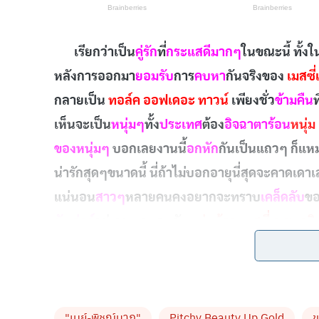
เรียกว่าเป็น
คู่รัก
ที่
กระแสดีมากๆ
ในขณะนี้ ทั้งใ
หลังการออกมา
ยอมรับ
การ
คบหา
กันจริงของ
เมสซี
กลายเป็น
ทอล์ค ออฟเดอะ ทาวน์
เพียงชั่ว
ข้ามคืน
ที
เห็นจะเป็น
หนุ่มๆ
ทั้ง
ประเทศ
ต้อง
อิจฉาตาร้อน
หนุ่ม
ของหนุ่มๆ
บอกเลยงานนี้
อกหัก
กันเป็นแถวๆ ก็แห
น่ารักสุดๆขนาดนี้ นี่ถ้าไม่บอกอายุนี่สุดจะคาดเดา
แน่นอน
สาวๆ
หลายคนคงอยากจะทราบ
เคล็ดลับ
ข
ลังเว่อร์
อยู่เลย แถมคบกับ
หนุ่มน้อย เมสซี่เจ ชนาธิ
ออกมา
คอนเฟิร์ม
กันชัดๆ ที่ใครเห็นเป็นต้องทักตล
เลือกใช้อะไร? ที่แท้
เคล็ดลับ
ความสวยของ
สาวเมย์
รันตีอีกว่าสินค้าตัวนี้ดีมากๆ ณ ตอนนี้กว่า 98% ของ
"เมย์-พิชญ์นาฏ"
Pitchy Beauty Up Gold
ข
ด้วยตัวเองมากที่สุด สาวเมย์ยังบอกอีกว่าเคล็ดลับ