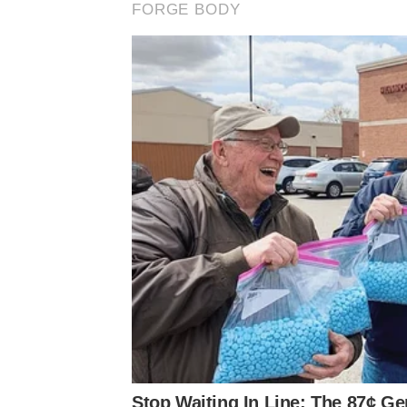
FORGE BODY
Stop Waiting In Line: The 87¢ Gen