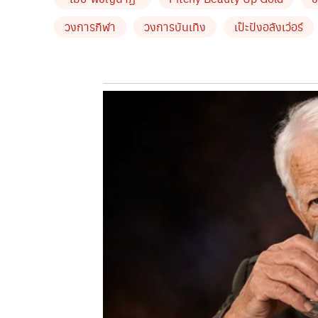
ชมพู ด้วย เซตพิชชี่บิวตี้ อัพโกลด์ เซตนี้ละคะคู๊ณ” 
วงการกีฬา
วงการบันเทิง
เป๊ะปังอลังเว่อร์
cr.IG.maypitchy
by TVPOOL ONLINE