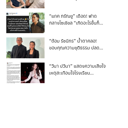
เบาๆ
สมหวังเรื่องความรัก พร้อม
กลับมารักตัวเอง
“แทค ภรัณยู” เดือด! ฟาด
กลางโซเชียล “เกิดอะไรขึ้นก็
เกมรับจบ”
“ต้อม รัชนีกร” น้ำตาคลอ!
ขอบคุณความยุติธรรม ปลด
ล็อกชีวิต 3 ปี
“วีนา ปวีนา” แสดงความเสียใจ
เหตุสะเทือนใจโรงเรียน
เทพศิรินทร์ นนทบุรี