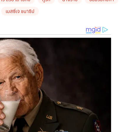
สาวเมย์ ได้กล่าวไว้จ้า
เมสซี่เจ ชนาธิป