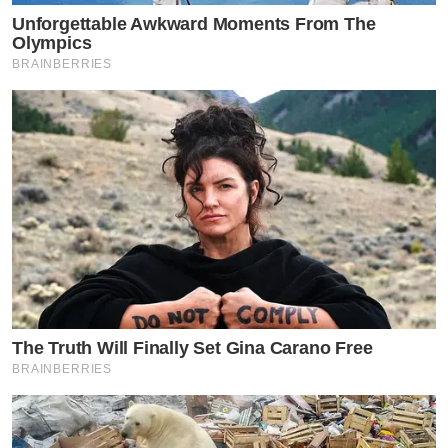
Unforgettable Awkward Moments From The
แต่พุงใหญ่ไม่รู้เพราะลูกตัวโต หรือเพราะแม่
Olympics
BRAINBERRIES
กินเก่ง อาจเป็นไปได้ลูกแฝด ขอแม่เต้นเพลง
ใหม่ พี่ดา ออกกำลังหน่อย เพื่อความแข็ง
แรงของเจ้าตัวเล็ก
The Truth Will Finally Set Gina Carano Free
BRAINBERRIES