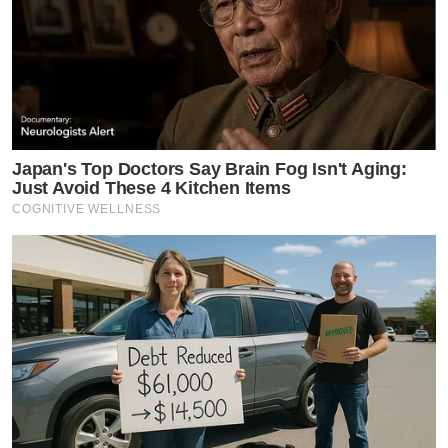
Japan's Top Doctors Say Bra​in Fo​g Isn't Aging:
Just Avoid These 4 Kitchen Items
COGNITIVE WELLNESS