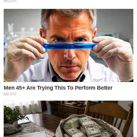
MEDVI
Men 45+ Are Trying This To Perform Better
MEDVI