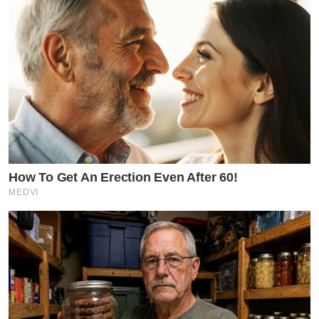
How To Get An Erection Even After 60!
MEDVI