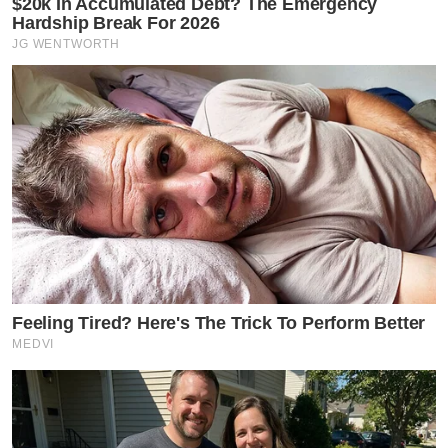
$20k In Accumulated Debt? The Emergency
Hardship Break For 2026
JG WENTWORTH
Feeling Tired? Here's The Trick To Perform Better
MEDVI