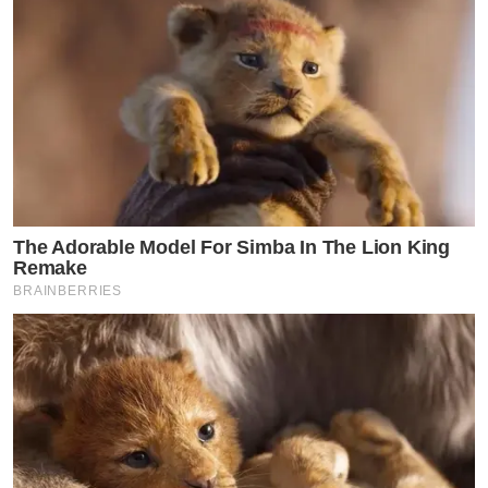
ว่าที่คุณแม่คนสวย ก้อย รัชวิน ภรรยาสุดที่รักของ ตูน บอดี้ส
แลม หลังเพิ่งประกาศข่าวดี
ต่อมาได้ออกมาเต้นติ๊กต๊อกอวดครรภ์ลูกคนแรก จนหลายคน
อาจสงสัยว่า ทำไมท้องป่องไว ทั้งๆที่เพิ่งประกาศข่าวดีเรื่อง
ลูกออกไปได้ไม่นาน
The Adorable Model For Simba In The Lion King
Remake
BRAINBERRIES