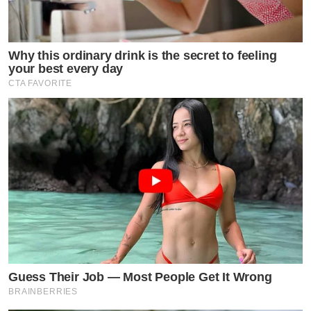
Why this ordinary drink is the secret to feeling
by TVPOOL ONLINE
your best every day
CTA FAVORITE
Guess Their Job — Most People Get It Wrong
BRAINBERRIES