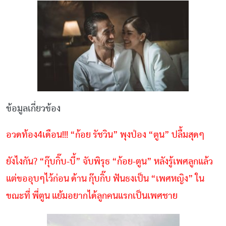
ข้อมูลเกี่ยวข้อง
อวดท้อง4เดือน!!! “ก้อย รัชวิน” พุงป่อง “ตูน” ปลื้มสุดๆ
ยังไงกัน? “กุ๊บกิ๊บ-บี้” จับพิรุธ “ก้อย-ตูน” หลังรู้เพศลูกแล้ว
แต่ขออุบๆไว้ก่อน ด้าน กุ๊บกิ๊บ ฟันธงเป็น “เพศหญิง” ใน
ขณะที่ พี่ตูน แย้มอยากได้ลูกคนแรกเป็นเพศชาย