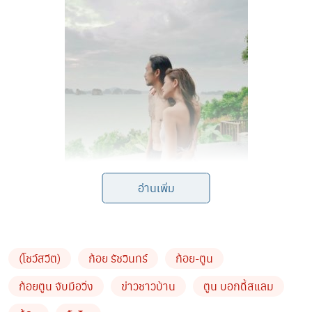
อ่านเพิ่ม
(โชว์สวีต)
ก้อย รัชวินทร์
ก้อย-ตูน
ก้อยตูน จับมือวิ่ง
ข่าวชาวบ้าน
ตูน บอกดี้สแลม