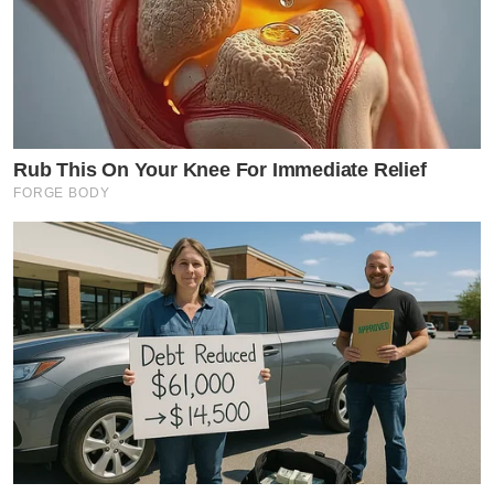
Rub This On Your Knee For Immediate Relief
FORGE BODY