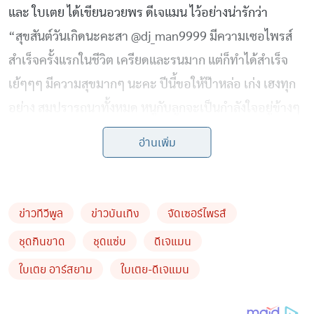
และ ใบเตย ได้เขียนอวยพร ดีเจแมน ไว้อย่างน่ารักว่า
“สุขสันต์วันเกิดนะคะสา @dj_man9999 มีความเซอไพรส์
สำเร็จครั้งแรกในชีวิต เครียดและรนมาก แต่ก็ทำได้สำเร็จ
เย้ๆๆๆ มีความสุขมากๆ นะคะ ปีนี้ขอให้ป๊าหล่อ เก่ง เฮงทุก
อย่าง สมปรารถนาทั้งหมด หนูกับลูกจะเป็นกำลังใจอยู่ข้างๆ
เสมอ ขอบคุณทีมร่วม Surprise ที่อยู่บ้านคอยจัดแจงให้ทุก
อ่านเพิ่ม
อย่างนะคะ อีแม่เพลียสุด 7/2/2022 “#ชุดโกโกวานี้เพื่อ
ผัว 555”
ข่าวทีวีพูล
ข่าวบันเทิง
จัดเซอร์ไพรส์
ชุดกินขาด
ชุดแซ่บ
ดีเจแมน
ใบเตย อาร์สยาม
ใบเตย-ดีเจแมน