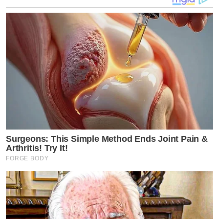
Surgeons: This Simple Method Ends Joint Pain &
Arthritis! Try It!
FORGE BODY