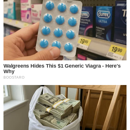
Walgreens Hides This $1 Generic Viagra - Here's
Why
BOOSTARO