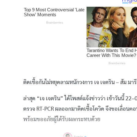
ติดเชื้อกันไม่หยุดลามหนักวงการ
เจ
เจตริน
–
ส้ม
มารี
ล่าสุด
“
เจ
เจตริน
”
ได้โพสต์แจ้งข่าวว่า
เช้าวันนี้
22–0
ตรวจ
RT-PCR
ผลออกมาติดเชื้อโควิด
จึงขอเลื่อนคอ
พร้อมขออภัยผู้ได้รับผลกระทบด้วย