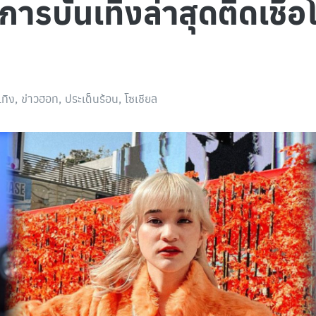
การบันเทิงล่าสุดติดเชื้อ
เทิง
,
ข่าวฮอท
,
ประเด็นร้อน
,
โซเชียล