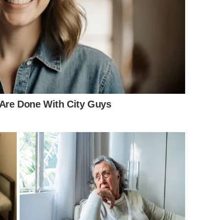
้าย แฟนคลับแห่ส่งกำลังใจ!!
ี่ใกล้ชิด!?
และการแสดงจนล่าสุดเจ้าตัวได้ประกาศผ่านอินสตราแกรมว่า
เมื่อ
TK
หาเชื้อแต่ไม่พบ
จึงไปตรวจ
RT-PCR
ที่โรงพยาบาลยืนยันพบ
re Done With City Guys
างๆ