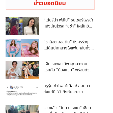
ข่าวยอดนิยม
“เดียร์น่า ฟลีโป” รับเซอร์ไพรส์!
หลังเห็นไวรัล “ลิซ่า” โผล่ไหว้
พระพิฆเนศห้วยขวาง
“ชาล็อต ออสติน” ยิงศรรัวๆ
แต่ดันปักกลางใจแฟนคลับทั้ง
ประเทศ
แจ๊ค ธนพล ได้พาลูกสาวคน
แรกคือ “น้องแจม” พร้อมด้วย
ภรรยา เอม รมิดา เดินทางไป
เข้าเยี่ยมและทำความเคารพ “ปู่
ครูรุ่นเก๋าโพสต์เดือด! สอนมา
เอก” เอกชัย ศรีวิชัย
ตั้งแต่ปี 37 ถึงกับระบาย
รวบแล้ว! “โทน บางแค” เซียน