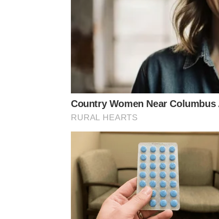
ช็อก! “พระเอกดัง” ประกาศไม่ทันตั้งตัวรับข่าวร
ล่าสุด! “แพท ณปภา” ติดโควิด” พร้อมขอโทษคนท
ส่วนของด้าน
“
ส้ม
มารี
”
ที่มีผลงานทั้งด้านนักร้อง
วันที่
21
ก
.
พ
.65
มีอาการเจ็บคอ
มีไข้
ตรวจ
Swab A
Country Women Near Columbus A
เชื้อ
ตอนนีเข้ารับการรักษา
ขออภัยสำหรับงานโชว์ต่
RURAL HEARTS