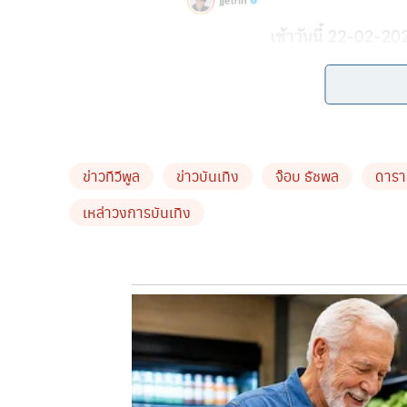
ข่าวทีวีพูล
ข่าวบันเทิง
จ๊อบ ธัชพล
ดารา
เหล่าวงการบันเทิง