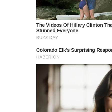
The Videos Of Hillary Clinton Th
Stunned Everyone
BUZZ DAY
Colorado Elk's Surprising Respo
HABERION
ข่าวที่เกี่ยวข้อง