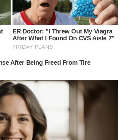
at
ER Doctor: "I Threw Out My Viagra
After What I Found On CVS Aisle 7"
FRIDAY PLANS
nse After Being Freed From Tire