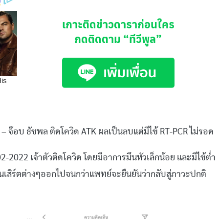
เกาะติดข่าวดาราก่อนใคร
กดติดตาม
“ทีวีพูล”
–
จ๊อบ
ธัชพล
ติดโควิด
ATK
ผลเป็นลบแต่มีไข้
RT-PCR
ไม่รอด
2-2022
เจ้าตัวติดโควิด
โดยมีอาการมึนหัวเล็กน้อย
และมีไข้ต่ำ
นเสิร์ตต่างๆออกไปจนกว่าแพทย์จะยืนยันว่ากลับสู่ภาวะปกติ