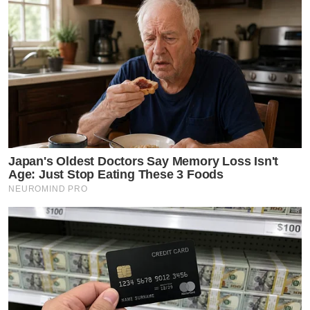
ตอนร่วมงานกันที่เดอะเฟส เค้าก็ไนส์นะคะ 5-6ปีที่แล้ว มา
เจออีกครั้งคือเป็นพิธีกรคู่กระติ้บเวทีนางสาวเชียงใหม่ปีนี้
เลย บอก
เลย อั้มมมมมม ไปดูเอาเองรอบพรีลิม วันจริงถึงขั้นเปลี่ยน
พิธีกรชาย สงสารกระติ๊บไม่ไหว เล่าเฉยๆค่ะ เดี๋ยวคงได้ขึ้นเท
รนทวีตเร็วๆนี้
Japan's Oldest Doctors Say Memory Loss Isn't
นักแสดงสาว “กระติ๊บ ชวัลกร”
Age: Just Stop Eating These 3 Foods
NEUROMIND PRO