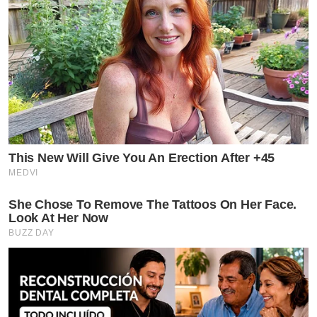
This New Will Give You An Erection After +45
MEDVI
She Chose To Remove The Tattoos On Her Face.
Look At Her Now
BUZZ DAY