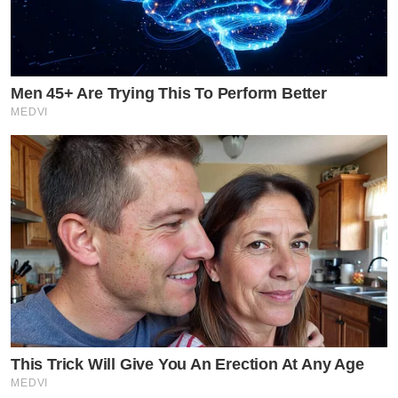
Men 45+ Are Trying This To Perform Better
MEDVI
This Trick Will Give You An Erection At Any Age
MEDVI