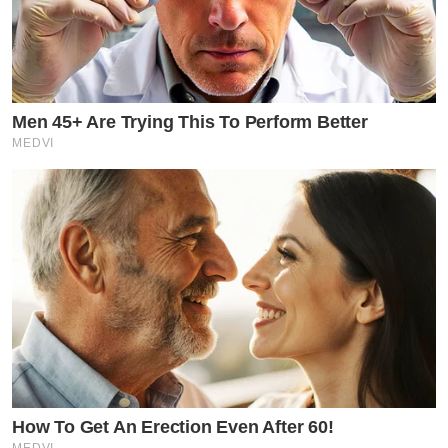
Men 45+ Are Trying This To Perform Better
MEDVI
How To Get An Erection Even After 60!