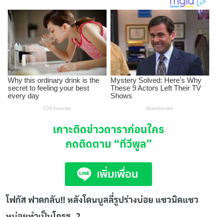
เกาะติดข่าวดาราก่อนใคร
กดติดตาม
“ทีวีพูล”
โฟกัส ฟาดกลับ!! หลังโดนบูลลี่รูปร่างบ่อย แซวนิดแซว
หน่อยทำเป็นโกรธ..?