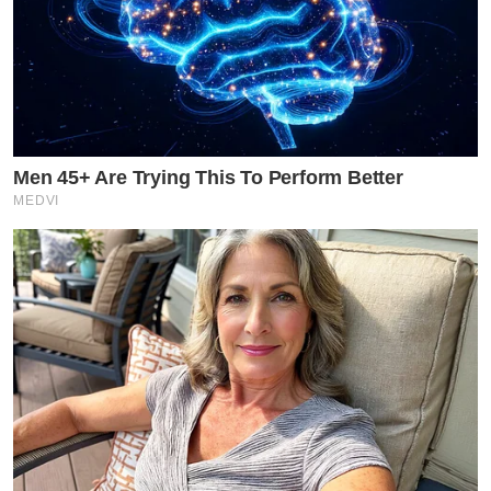
Men 45+ Are Trying This To Perform Better
MEDVI