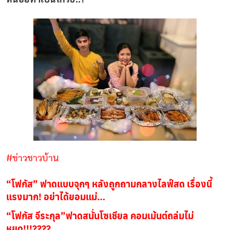
#ข่าวชาวบ้าน
“โฟกัส” ฟาดแบบจุกๆ หลังถูกถามกลางไลฟ์สด เรื่องนี้
แรงมาก! อย่าได้ยอมแม่…
“โฟกัส จีระกุล”ฟาดสนั่นโซเชียล คอมเม้นต์ถล่มไม่
หยุด!!!????