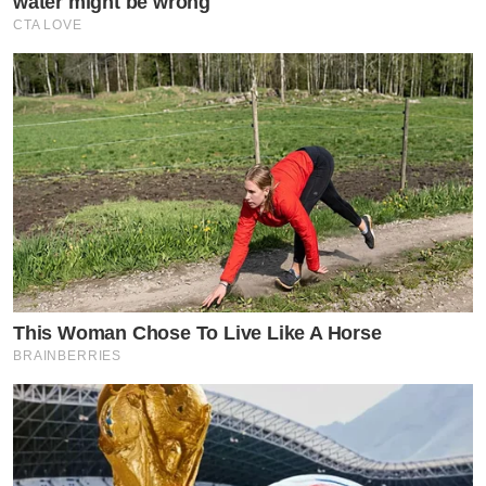
water might be wrong
CTA LOVE
This Woman Chose To Live Like A Horse
BRAINBERRIES