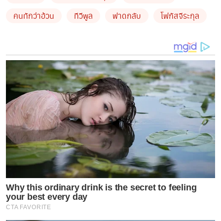
คนทักว่าอ้วน
ทีวีพูล
ฟาดกลับ
โฟกัสจีระกุล
ล่าสุด (29 เมษายน 2565) อินสตาแกรมของ “โฟกัส จีระ
กุล” ออกมาโพสต์คลิปวิดีโอที่เธอเองได้เล่นติ๊กต็อกฟาด
กลับแบบเบาๆแต่เจ็บจี๊ดถึงคนที่แซวเรื่องรูปร่าง โดยมี
ใจความว่า
“มีคนแซวว่านั้น หุ่นหรือโอ่ง กูก็เลยแซวกลับ
นั้นหนังหน้าหรือหนังตี_โกรธกูเฉย งงมากอิดอ_ ใจแคบ
ไหม แซวนิดแซวหน่อยทำเป็นโกรธเนอะ”
Why this ordinary drink is the secret to feeling
your best every day
CTA FAVORITE
by TVPOOL ONLINE