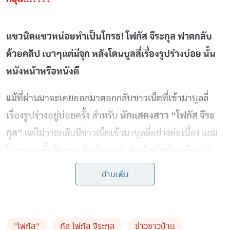
แซวนิดแซวหน่อยทำเป็นโกรธ! โฟกัส จีระกุล ฟาดกลับ
ด้วยคลิป เบาๆแต่มีจุก หลังโดนบูลลี่เรื่องรูปร่างบ่อย นั้น
หนังหน้าหรือหนังตี
แม้ที่ผ่านมาจะเคยออกมาตอกกลับชาวเน็ตที่เข้ามาบูลลี่
เรื่องรูปร่างอยู่บ่อยครั้ง สำหรับ
นักแสดงสาว “โฟกัส จีระ
กุล”
แต่ไม่วายกลับมีชาวเน็ตเข้ามาบูลลี่อย่างต่อเนื่อง แถม
ไม่นานมานี้กลับชาวเน็ตทักแรงว่า สาวโฟกัสท้องหรือเปล่า
อ่านเพิ่ม
จนแฟนหนุ่ม เจมส์ กิจเกษม แมคแฟดเดน หรือ (เจมส์ BOY)
รีบคอมเมนต์ตอบกลับทันทีว่า อย่าทักน้องแบบนี้เลย น้อง
เขามีความสุขกับการกิน
"โฟกัส"
กัส โฟกัส จีระกุล
ข่าวชาวบ้าน