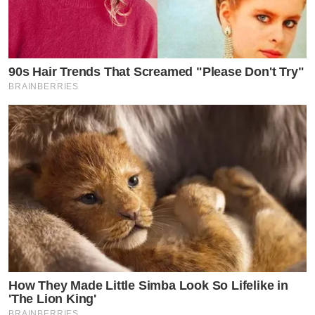
90s Hair Trends That Screamed "Please Don't Try"
BRAINBERRIES
by TVPOOL ONLINE
How They Made Little Simba Look So Lifelike in
'The Lion King'
BRAINBERRIES