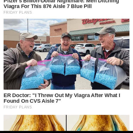
Pfizer's Billion-Dollar Nightmare: Men Ditching
Viagra For This 87¢ Aisle 7 Blue Pill
FRIDAY PLANS
ER Doctor: "I Threw Out My Viagra After What I
Found On CVS Aisle 7"
FRIDAY PLANS