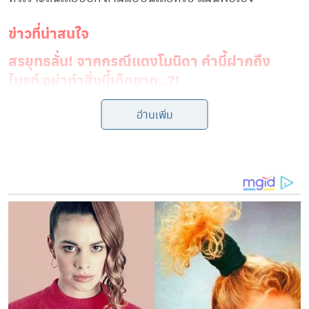
ข่าวที่น่าสนใจ
สรยุทธลั่น! จากกรณีแตงโมนิดา คำนี้ฝากถึง
ไบรท์ อย่าทำสิ่งนี้เด็ดขาด..?!
“สรยุทธ” ถึงกับลั่น เอาไงดีฮะท่านผู้ชม!!
อ่านเพิ่ม
พร้อมกับบอกต่อว่า
“มันตั้งแต่สมัยก่อนแล้ว ช่วงนานแล้ว
ไม่ใช่คนในวงการ เป็นนักศึกษาเรียนที่เดียวกับน้องแอฟนี่
แหละ อุ๊ยเดี๋ยวก่อนนะ น่ากลัวมากเลยนะ น่ากลัวทั้งคู่เลย
นะ “