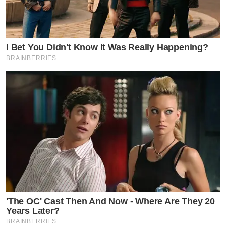
I Bet You Didn't Know It Was Really Happening?
BRAINBERRIES
'The OC' Cast Then And Now - Where Are They 20
Years Later?
BRAINBERRIES