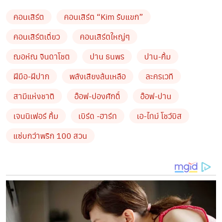
แข่ง
กับ
คิ้ม
ใน
เพลง Crazy in love , On the
คอนเสิร์ต
คอนเสิร์ต “Kim รับแขก”
floor , Wannabe
และ
เผากันเบาๆ
ถึง
ความเหมือน
ของ
ทั้ง
คอนเสิร์ตเดี่ยว
คอนเสิร์ตใหญ่ๆ
คู่
กับการ
ใช้เงินซื้อผู้ชาย
แหม่!
ข่มกันสุดฤทธิ์
ว่าใครจะ
ใจ
ฌอห์ณ จินดาโชต
ปาน ธนพร
ปาน-คิ้ม
ใหญ่กว่ากัน
เอ๊ะแบบนี้ก็ได้เหรอ?แต่ก็
จบสวยๆ
ด้วย
บท
ฝีมือ-ฝีปาก
พลังเสียงล้นเหลือ
ละครเวที
สรุป
ว่าถึงเราจะ
อกหัก
กันมา
บ่อยครั้ง
แต่
ความรัก
มันก็ไม่
สามีแห่งชาติ
อ๊อฟ-ปองศักดิ์
อ๊อฟ-ปาน
เคย
ทำให้ใครต้องตายผ่านเพลง
ไม่ตายหรอกเธอ
ปิด
เจนนิเฟอร์ คิ้ม
เบิร์ด -ฮาร์ท
เอ-ไทม์ โชว์บิส
ท้าย
คิ้ม
ชวน
อ๊อฟ-ปาน
ออกมา
ช่วยกันส่งแขก
กลับบ้าน
ด้วย
เพลงความหมายดีๆ
อย่าง
Live&Learn
เป็นการ
จบ
แซ่บกว่าพริก 100 สวน
ท้ายคอนเสิร์ต
คิ้ม รับแขก
อย่างสวยงาม
และ
จากความ
สุข
ความสนุก
ที่
ทุกคนได้รับกัน
ในคืนนั้นก็
เป็นการการันตี
ได้เลยว่า
เจนนิเฟอร์ คิ้ม
เหมาะ
สมกับคำว่า
ดีกว่า
สาธารณะ
ตัวจริงเสียงจริง ได้อย่างร้อยเปอร์เซ็นต์