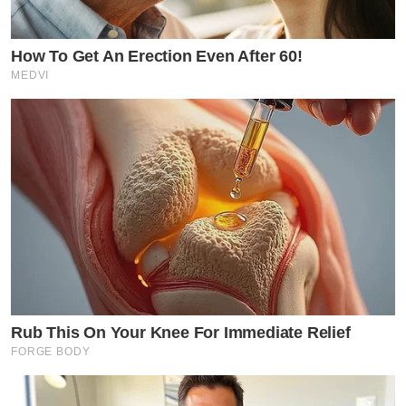
How To Get An Erection Even After 60!
MEDVI
Rub This On Your Knee For Immediate Relief
FORGE BODY