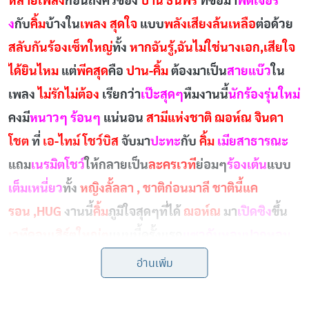
หลายเพลง
ก่อนถึงคิวของ
ปาน ธนพร
ที่ขอมา
ฟีดเจอริ่
ง
กับ
คิ้ม
บ้างใน
เพลง สุดใจ
แบบ
พลังเสียงล้นเหลือ
ต่อด้วย
สลับกันร้องเซ็ทใหญ่
ทั้ง
หากฉันรู้,ฉันไม่ใช่นางเอก,เสียใจ
ได้ยินไหม
แต่
พีคสุด
คือ
ปาน-คิ้ม
ต้องมาเป็น
สายแบ๊ว
ใน
เพลง
ไม่รักไม่ต้อง
เรียกว่า
เป๊ะสุดๆ
หืมงานนี้
นักร้องรุ่นใหม่
คงมี
หนาวๆ ร้อนๆ
แน่นอน
สามีแห่งชาติ ฌอห์ณ จินดา
โชต
ที่
เอ-ไทม์ โชว์บิส
จับมา
ปะทะ
กับ
คิ้ม
เมียสาธารณะ
แถม
เนรมิตโชว์
ให้กลายเป็น
ละครเวที
ย่อมๆ
ร้องเต้น
แบบ
เต็มเหนี่ยว
ทั้ง
หญิงลั้ลลา , ชาติก่อนมาลี ชาตินี้แค
รอน ,HUG
งานนี้
คิ้ม
ภูมิใจสุดๆที่ได้
ฌอห์ณ
มา
เปิดซิง
ขึ้น
เวทีคอนเสิร์ตใหญ่ๆ
แบบนี้ครั้งแรก
แซวกันหอมปากหอม
คอ
ฌอห์ณ
ก็
ขอโชว์ไมค์เดี่ยว
บ้างใน
เพลง เพียงชายคนนี้
อ่านเพิ่ม
ไม่ใช่ผู้วิเศษ
ทำเอาสาวๆ
ใจละลายเป็นแถว
เชิญคน
สุดท้ายอย่าง
อ๊อฟ ปองศักดิ์
คนนี้ขอ
อวดลีลาแด็นซ์สะบัด