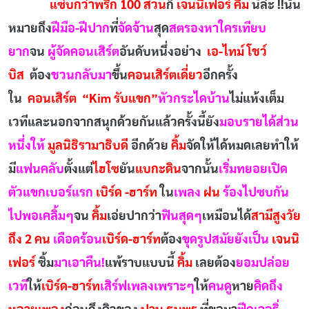
แซ่บกว่าพริก 100 สวน
ก็
เจนนิเฟอร์ คิ้ม
นี่ล่ะ !!นั่น
หมายถึง
ฝีมือ-ฝีปาก
ที่
จัดจ้าน
สุด
สตรองหาใครเทียบ
ยาก
จน
ผู้จัดคอนเสิร์ต
อันดับหนึ่งอย่าง
เอ-ไทม์ โชว์
บิส
ต้อง
ชวนกลับมา
ขึ้น
คอนเสิร์ตเดี่ยว
อีกครั้ง
ใน
คอนเสิร์ต “Kim รับแขก”
หัวกระไดบ้าน
ไม่แห้งเต็ม
เวทีและนอกจากสนุกด้วยกันแล้วครั้งนี้ยัง
มอบรายได้ส่วน
หนึ่งให้
มูลนิธิรามาธิบดี
อีกด้วย
คิ้ม
จัดให้ได้หมดเลยทำให้
มี
แฟนคลับ
ตั้งแต่
ไฮโซ
ยัน
แบกะดิน
จากนั้น
เริ่มทยอยเปิด
ตัวแขกเบอร์แรก
เบิร์ด -ฮาร์ท
ใน
เพลง
ฝน
ร้องไปซบกัน
ไปพอเคลิ้มๆ
จน
คิ้ม
เอ่ยปากว่า
ฟินสุดๆ
เหมือนได้
สามีสูงวัย
ถึง 2 คน
เดือดร้อน
เบิร์ด-ฮาร์ท
ต้อง
ขุดรูปสมัยยังเป็น
เจนนิ
เฟอร์
ซิ้ม
มาเอาคืน!
แพ้ราบแบบนี้
คิ้ม
เลยต้อง
ยอมปล่อย
เวที
ให้
เบิร์ด-ฮาร์ท
เสิร์ฟเพลงเพราะๆ
ให้
คนดู
หาย
คิดถึง