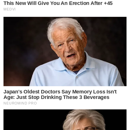
This New Will Give You An Erection After +45
MEDVI
Japan's Oldest Doctors Say Memory Loss Isn't
Age: Just Stop Drinking These 3 Beverages
NEUROMIND PRO