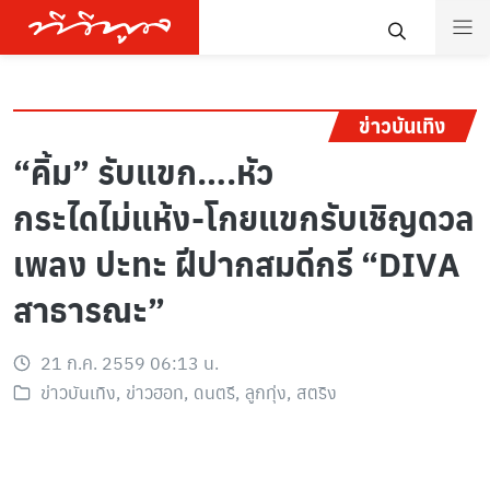
ข่าวบันเทิง
“คิ้ม” รับแขก….หัว
กระไดไม่แห้ง-โกยแขกรับเชิญดวล
เพลง ปะทะ ฝีปากสมดีกรี “DIVA
สาธารณะ”
21 ก.ค. 2559 06:13 น.
ข่าวบันเทิง
,
ข่าวฮอท
,
ดนตรี
,
ลูกทุ่ง
,
สตริง