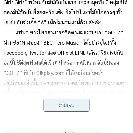
Girls Girls” พร้อมกับมินิอัลบั้มแรก และล่าสุดทั้ง 7 หนุ่มก็ได้
ออกมินิอัลบั้มที่สองพร้อมซิงเกิ้ลโปรโมทที่มัดใจสาวๆ ทั่ว
เอเชียกับซิงเกิ้ล “A” เมื่อไม่นานมานี้ด้วยล่ะค่ะ
แฟนๆ ชาวไทยสามารถติดตามผลงานของ “GOT7”
ผ่านช่องทางของ “BEC-Tero Music” ได้อย่างจุใจ! ทั้ง
Facebook, Twit ter และ Official LINE แล้วเตรียมพบกับ
อัลบั้มซีดีสุดพิเศษได้เร็วๆ นี้ หรือดาวน์โหลด อัลบั้มของ
“GOT7” ที่เว็บ Qikplay.com ก็ได้เหมือนกันคร่า
ยังไม่หมดเท่านั้น! เพราะสาวๆ ยังจะได้พบกับการแสดงสด
ครั้งแรกในประเทศไทยของ “GOT7” ที่งาน “Tofu Music
Festival 2014” อีกด้วย ซึ่งทั้ง 7 หนุ่มได้เตรียมโชว์สุดพิเศษ
อ่านเพิ่ม
มาฝากแฟนๆ ชาวไทยแบบจัดเต็ม! ในวัน เสาร์ที่ 23
สิงหาคมนี้ ณ อิมแพ็คอารีน่า เมืองทองธานี สามารถซื้อบัตร