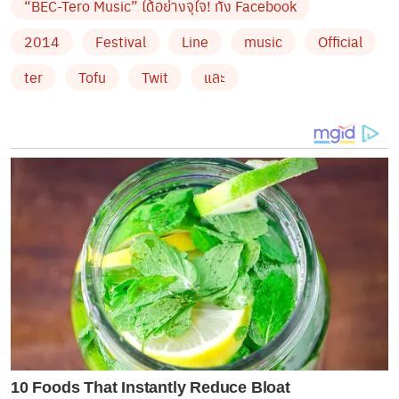
ได้ที่ Thai Ticket Major ทุกสาขา หรือที่
www.thai
“BEC-Tero Music” ได้อย่างจุใจ! ทั้ง Facebook
ticketmajor.com ค่ะ
2014
Festival
Line
music
Official
บอกเลยว่าใครที่รอหนุ่มๆ กลุ่มนี้อย่างใจจดใจจ่อ จะได้
ter
Tofu
Twit
และ
ฟินกันก็งานนี้เนี่ยแหละ กรี๊ดดด
by TVPOOL ONLINE
10 Foods That Instantly Reduce Bloat