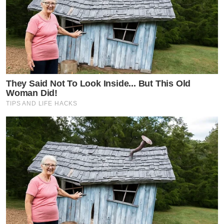
They Said Not To Look Inside... But This Old
Woman Did!
TIPS AND LIFE HACKS