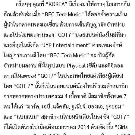
กรี๊ดๆๆ คุณพี่ “KOREA” มีเรื่องมาให้สาวๆ โฮกฮากกัน
อีกแล้วล่ะค่ะ เมื่อ “BEC-Tero Music” ได้ตอกย้ำความเป็น
ผู้นำในตลาดเพลงเอเชี่ยน ด้วยการเซ็นสัญญาจัดจำหน่าย
และโปรโมทผลงานของ “GOT7” บอยแบนด์น้องใหม่ที่มา
แรงที่สุดในสังกัด “JYP Entertain ment” ค่ายเพลงยักษ์
ใหญ่จากเกาหลี โดย “BEC-Tero Music” จะเป็นผู้จัด
จำหน่ายผลงาน ทั้งในรูปแบบ Physical (ซีดี) และดิจิตอล
ดาวน์โหลดของ “GOT7” ในประเทศไทยแต่เพียงผู้เดียว!
โดย “GOT 7” นั้นก็เป็นบอยแบนด์น้องใหม่ที่รวมตัวสมาชิก
จากหลากหลายประเทศรวม 4 เชื้อชาติ มีสมาชิกทั้งหมด 7
คน ได้แก่ “มาร์ค, เจบี, แจ็คสัน, จูเนียร์, ยองแจ, ยุกยอม”
และ “แบมแบม” สมาชิกคนไทยหนึ่งเดียวในวง ซึ่ง “GOT7”
ก็ได้เปิดตัววงไปเมื่อเดือนมกราคม 2014 ด้วยซิงเกิ้ล “Girls