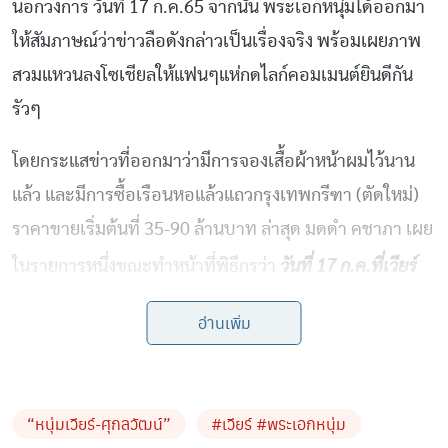
นอกวงการ วันที่ 17 ก.ค.65 จากนั้น พระเอกหนุ่มได้ออกมา
ให้สัมภาษณ์ว่าข่าวลือดังกล่าวเป็นเรื่องจริง พร้อมเผยภาพ
สวมแหวนลงโซเชียลให้แฟนๆแห่กดไลก์คอมเมนต์ยินดีกัน
รัวๆ
โดยกระแสข่าวที่ออกมาว่ามีการจองเสื้อผ้าหน้าผมไว้นาน
แล้ว และมีการซื้อเรือนหอแล้วแถวกรุงเทพกรีฑา (ตัดใหม่)
ราคาขายเริ่มต้นที่ 35-90 ล้านบาท ล่าสุด มดดำ คชาภา เผย
วันที่ 17 ก.ค.ที่เวียร์
ในรายการหนึ่งขณะทำหน้าที่พิธีกรว่า
แต่งงาน ตรงกับ แอร์ ภัณฑิลา โรงแรมเดียวกัน เรื่องนี้มันโป๊ะ
อ่านเพิ่ม
ก็เพราะว่า งานจัดที่เดียวกับ แอร์ ไง
มดดำ กล่าวด้วยว่า รู้มาก่อนว่าเวียร์จะแต่งงานก่อนหน้านี้ รู้
“หนุ่มเวียร์-ศุกลวัฒน์”
#เวียร์ #พระเอกหนุ่ม
มาจาก พี่อ๊อด เชียงใหม่ ที่อยู่กับ พี่เอ ศุภชัย บอกว่า น้อง