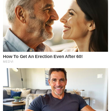
How To Get An Erection Even After 60!
MEDVI