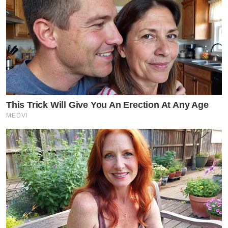
This Trick Will Give You An Erection At Any Age
MEDVI