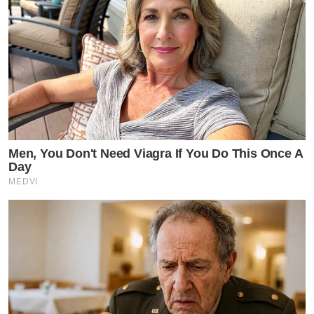
Men, You Don't Need Viagra If You Do This Once A
Day
MEDVI