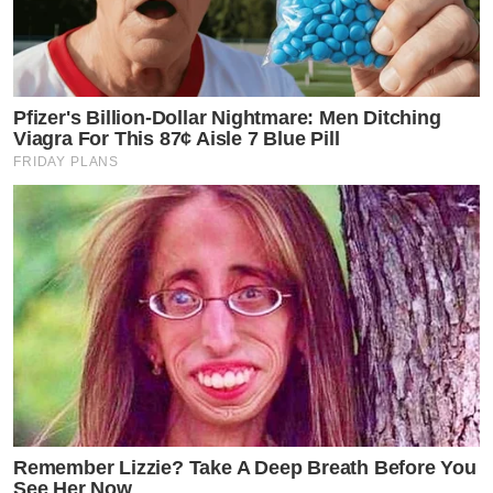
Pfizer's Billion-Dollar Nightmare: Men Ditching
Viagra For This 87¢ Aisle 7 Blue Pill
FRIDAY PLANS
Remember Lizzie? Take A Deep Breath Before You
See Her Now