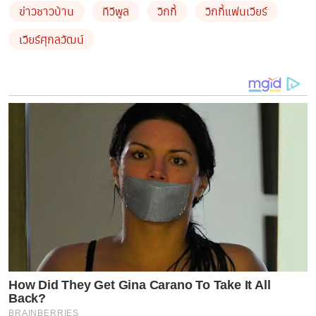
เวียร์จะแต่งงานนะ ที่จะให้ฉันอ่านข่าวนี้แล้วฉันไม่อ่าน
ข่าวชาวบ้าน
ทีวีพูล
วิกกี้
วิกกี้แฟนเวียร์
เวียร์ศุกลวัฒน์
เขาก็บอกอยู่แล้วเขาพร้อมจะเป็นสามี พร้อมเป็นพ่อคน
เพราะฉะนั้นก็ไม่ต้องไปถามว่าเขามีลูกหรือเปล่า เขาพูด
ชัดเจนว่าเขาพร้อมจะเป็นพ่อแล้ว
#ข่าวที่เกี่ยวข้อง
ด่วน! “เวียร์ ศุกลวัฒน์“ เผยฤกษ์แต่งงาน ลั่น! พร้อมเป็น
สามี พร้อมมีลูกแล้ว
สยบทุกดราม่า แม่เวียร์ คอมเมนต์แบบนี้ ถึงเวียร์วิกกี้ อ่าน
แล้วรู้สึกอบอุ่น
by TVPOOL ONLINE
How Did They Get Gina Carano To Take It All
Back?
BRAINBERRIES