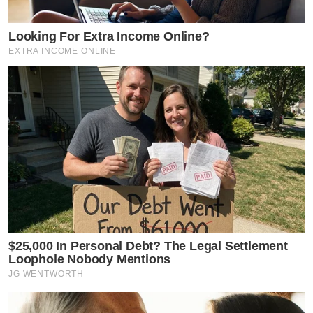
Looking For Extra Income Online?
EXTRA INCOME ONLINE
$25,000 In Personal Debt? The Legal Settlement
Loophole Nobody Mentions
JG WENTWORTH