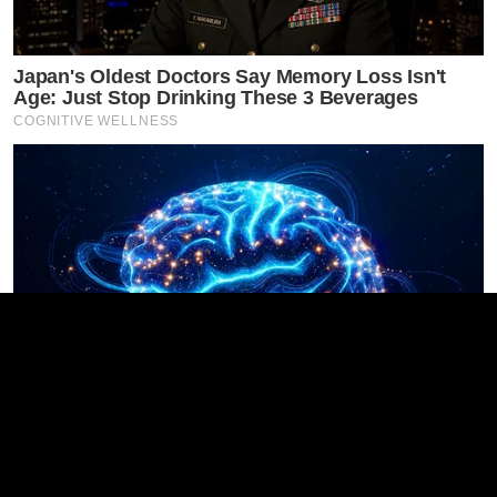
Japan's Oldest Doctors Say Memory Loss Isn't
Age: Just Stop Drinking These 3 Beverages
COGNITIVE WELLNESS
Men 45+ Are Trying This To Perform Better
MEDVI