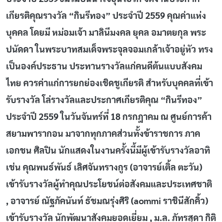
เกียรติคุณรางวัล “กินรีทอง” ประจำปี 2559 คุณค่าแห่ง
บุคคล โดยมี หม่อมเจ้า มาลินีมงคล ยุคล อมาตยกุล พระ
ปนัดดา ในพระบาทสมเด็จพระจุลจอมเกล้าเจ้าอยู่หัว ทรง
เป็นองค์ประธาน ประทานรางวัลแก่คนดีต้นแบบสังคม
ไทย ควรค่าแก่การยกย่องเชิดชูเกียรติ สำหรับบุคคลที่เข้า
รับรางวัล โล่รางวัลและประกาศเกียรติคุณ “กินรีทอง”
ประจำปี 2559 ในวันจันทร์ที่ 18 กรกฎาคม ณ ศูนย์การค้า
สยามพารากอน มาจากทุกภาคส่วนทั้งข้าราชการ ภาค
เอกชน ศิลปิน นักแสดง
ในงานครั้งนี้มีผู้เข้ารับรางวัลอาทิ
เช่น คุณพนธ์พันธ์ เลิศจันทรางกูร (อาจารย์เติ้ล ตะวัน)
เข้ารับรางวัลผู้ทำคุณประโยชน์ต่อสังคมและประเทศชาติ
, อาจารย์ ณัฐภัคนันท์ ธัชมณรุ่งศิริ (aommi ราชินีสักคิ้ว)
เข้ารับรางวัล นักพัฒนาสังคมยอดเยี่ยม , ม.ล. ภัทรสุดา กิติ