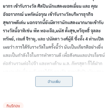
ยากร เข้ารับรางวัล ศิลปินนักแสดงยอดเยี่ยม และ คุณ
อัจฉราภรณ์ นพรัตน์อรุณ เข้ารับรางวัลบริหารธุรกิจ
สุขภาพดีเด่น นอกจากนี้ยังมีดารานักแสดงมากมายเข้ารับ
รางวัลนี้อาทิเช่น พีท ทองเจือ,มนัส ตั้งสุข,ทวีฤทธิ์ จุลละ
ทรัพย์, เจมส์ จิรายุ, และ ปนัดดา วงศ์ผู้ดี
ซึ่งทั้ง 4 ท่านเปิด
เผยว่า การได้รับรางวัลในครั้งนี้ว่า นับเป็นเกียรติอย่างยิ่ง
และเป็นกำลังใจในการทำความดี เพื่อสังคมและประโยชน์
ต่อส่วนรวมต่อไปจ้า และทางด้าน ม.ล. ภัทรสุดา ก็ได้ฝาก
ผลงานต่อเนื่องหลังจากได้รับรางวัล สาขาศิลปินนักแสดง
ยอดเยี่ยม ที่กำลังเล่นละครเวทีเรื่อง ม่านประเพณี ที่มี
อ่านเพิ่ม
พระเจ้าวรวงศ์เธอ พระองค์เจ้าโสมสวลี พระวรราชาทินัด
ดามาตุ และหนุ่ม นัททิว Af ร่วมแสดงอีกด้วยเร็วๆนี้
กินรีทอง