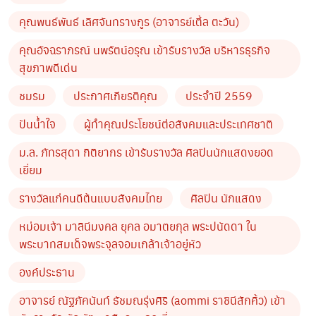
by TVPOOL ONLINE
คุณพนธ์พันธ์ เลิศจันทรางกูร (อาจารย์เติ้ล ตะวัน)
คุณอัจฉราภรณ์ นพรัตน์อรุณ เข้ารับรางวัล บริหารธุรกิจ
สุขภาพดีเด่น
ชมรม
ประกาศเกียรติคุณ
ประจำปี 2559
ปันน้ำใจ
ผู้ทำคุณประโยชน์ต่อสังคมและประเทศชาติ
ม.ล. ภัทรสุดา กิติยากร เข้ารับรางวัล ศิลปินนักแสดงยอด
เยี่ยม
รางวัลแก่คนดีต้นแบบสังคมไทย
ศิลปิน นักแสดง
หม่อมเจ้า มาลินีมงคล ยุคล อมาตยกุล พระปนัดดา ใน
พระบาทสมเด็จพระจุลจอมเกล้าเจ้าอยู่หัว
องค์ประธาน
อาจารย์ ณัฐภัคนันท์ ธัชมณรุ่งศิริ (aommi ราชินีสักคิ้ว) เข้า