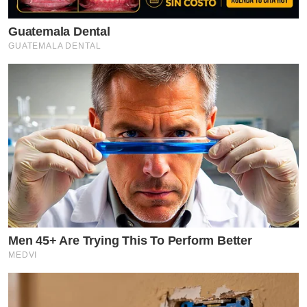
Guatemala Dental
GUATEMALA DENTAL
Men 45+ Are Trying This To Perform Better
MEDVI