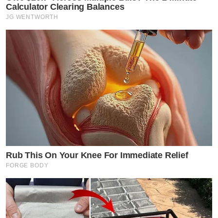
Calculator Clearing Balances
JG WENTWORTH
Rub This On Your Knee For Immediate Relief
FORGE BODY