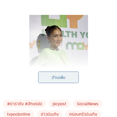
อ่านเพิ่ม
ข่าวที่เกี่ยวข้อง
#ดาราดัง #อักษรย่อ
picpost
SocialNews
tvpoolonline
ข่าวบันเทิง
ครอบครัวบันเทิง
ช็อกดับคาคอนโด
!!
นักร้องดัง
‘
ซันนี่ ยูโฟร์
’
เพื่อนร่วมวงแจ้ง