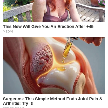
This New Will Give You An Erection After +45
MEDVI
Surgeons: This Simple Method Ends Joint Pain &
Arthritis! Try It!