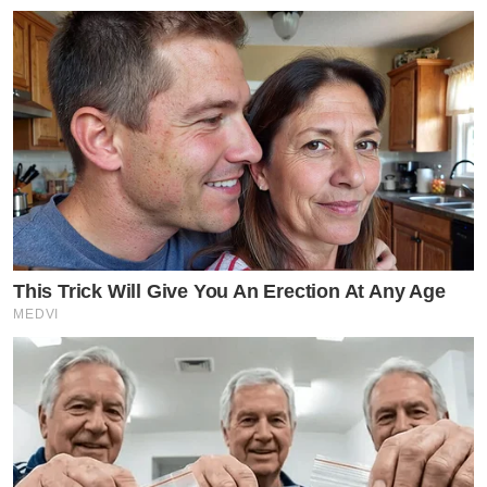
This Trick Will Give You An Erection At Any Age
MEDVI