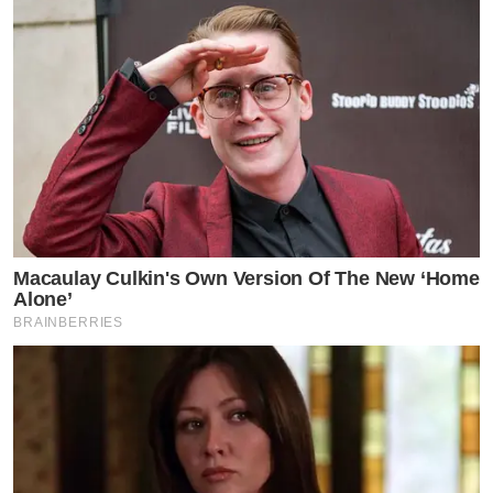
ดราม่า
อ่านคอมเมนต์มานานแล้ว
เพราะเราเสพแล้วจะ
อิน
และจะเครียด
อย่างไรก็ตามตอนนี้ตนกำลังสะสมเงินใน
บัญชีอยู่ยังมีไม่ถึงพันล้าน
ส่วนธุรกิจทุกตัวของตนนั้น
ไม่เคย
กู้เลย
เพราะตนเริ่มจากเล็กๆ
ถึงแม้จะมีธนาคารหรือคน
ติดต่อมาให้กู้
ตนก็ไม่กู้ใช้เงินสดทุกธุรกิจ
Macaulay Culkin's Own Version Of The New ‘Home
Alone’
BRAINBERRIES