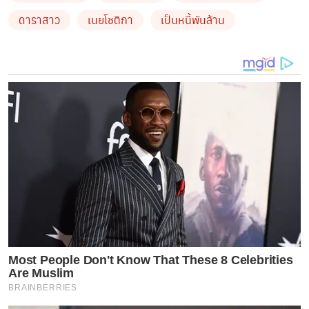
ดาราสาว
เนยโชติกา
เป็นหนี้พันล้าน
ข่าวร้าย
..?
เล่านาทียื้อชีวิต
!!
คนใกล้ชิดช่วย
‘
ซันนี่ ยูโฟร์
’
ก่อนดับสลด
ไม่เห็นออกจากคอนโด
2
วัน
..?
ล่าสุดสดๆ
ร้อนๆ
เจอนางร้ายหน้าสวย
ซึ่งเป็นอีกหนึ่งคนที่ถูก
โยงอย่างหนักสำหรับประเด็นนี้
ก็เลยถามถึงเรื่องนี้
ด้านสาว
เนยบอกว่าเห็นข่าวนี้
ทีเพื่อนของเพื่อนที่ไม่ได้สนิทมากส่งมา
ถามอยู่
สาวเนยก็ถามเพื่อนคนนั้นไปแบบตรงๆเลยว่า
ทำไม
ถึงส่งมา
เพื่อนก็ตอบว่า
ในข่าวเหมือนเป็นเนย
เพราะเนยทำ
ธุรกิจเยอะ
งานนี้สาวเนยเลยบอกว่า
ตนไม่เคยติดหนี้หรือ
ผ่อนอะไร
ของที่ตนมีทุกชิ้น
มีเงินเท่านั้นถึงจะซื้อ
เรียกว่าซื้อ
Most People Don't Know That These 8 Celebrities
Are Muslim
สดงดผ่อน
เพราะไม่อยากมีหนี้
ส่วนกับเพื่อนคนนั้นตนก็ไม่ได้
BRAINBERRIES
คิดอะไรเขา
สำหรับคอมเมนต์อะไรต่างๆ
ตนเลิกอ่านข่าว