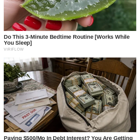
Do This 3-Minute Bedtime Routine [Works While
You Sleep]
VIRIFLOW
Paying $500/Mo In Debt Interest? You Are Getting