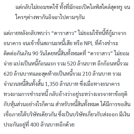
แต่กลับไม่ยอมชดใช้
ทั้งที่มักจะเปิดไลฟ์สไตล์สุดหรู
จน
ใครๆต่างพากันอิจฉาไปตามๆกัน
แต่ภายหลังกลับพบว่า
“
ดาราสาว
”
ไม่ยอมใช้หนี้ที่กู้มาจาก
ธนาคาร
จนเข้าขั้นสถานะหนี้เสีย
หรือ
NPL
ที่ค้างชำระ
ติดต่อกันเกิน
90
วันโดยหนี้สินทั้งหมดที่
“
ดาราสาว
”
ไม่ยอม
จ่าย
แบ่งเป็นหนี้ก้อนแรก
รวม
520
ล้านบาท
อีกก้อนหนี้รวม
620
ล้านบาทและสุดท้ายเป็นหนี้รวม
210
ล้านบาท
รวม
จำนวนหนี้สินทั้งสิ้น
1,350
ล้านบาท
ซึ่งเมื่อทางธนาคาร
ทวงถามการชำระหนี้
กลับอ้างว่าอยู่ระหว่างเจรจาหาข้อยุติ
กับหุ้นส่วนอย่างไรก็ตาม
สำหรับหนี้สินทั้งหมด
ได้มีการขอสิน
เชื่อภายใต้บริษัทเดียวกัน
ซึ่งเป็นบริษัทเกี่ยวกับส่งออก
มีเงิน
ประกันอยู่ที่
400
ล้านบาทอีกด้วย