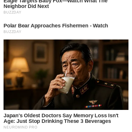
Eagle Targets Baby Fox—Watch What The
Neighbor Did Next
BUZZDAY
Polar Bear Approaches Fishermen - Watch
BUZZDAY
Japan's Oldest Doctors Say Memory Loss Isn't
Age: Just Stop Drinking These 3 Beverages
NEUROMIND PRO