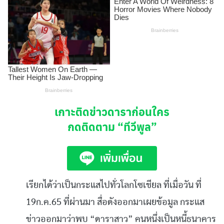
เกาะติดข่าวดาราก่อนใคร
กดติดตาม
“ทีวีพูล”
เรียกได้ว่าเป็นกระแสไปทั่วโลกโซเชียล
ที่เมื่อวัน
ที่
19
ก
.
ค
.65
ที่ผ่านมา
สื่อดังออกมาเผยข้อมูล
กระแส
ข่าวออกมาว่า
พบ
“
ดาราสาว
”
คนหนึ่งเป็นหนี้ธนาคาร