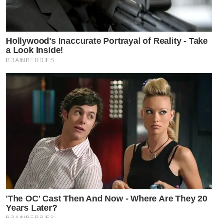
Hollywood's Inaccurate Portrayal of Reality - Take
a Look Inside!
BRAINBERRIES
'The OC' Cast Then And Now - Where Are They 20
Years Later?
BRAINBERRIES