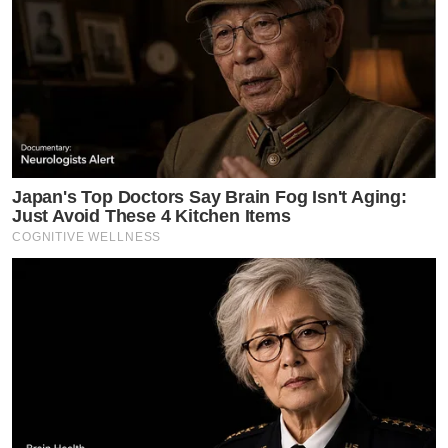
Japan's Top Doctors Say Bra​in Fo​g Isn't Aging:
Just Avoid These 4 Kitchen Items
COGNITIVE WELLNESS