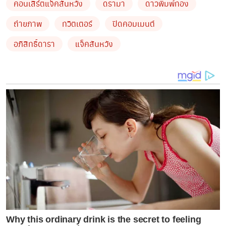
คอนเสิร์ตแจ็คสันหวัง
ดรามา
ดาวพิมพ์ทอง
ถ่ายภาพ
ทวิตเตอร์
ปิดคอมเมนต์
อภิสิทธิ์ดารา
แจ็คสันหวัง
ทำให้ประเด็นดังกล่าว
กลายเป็นที่วิจารณ์อย่างมาก
เพราะ
ก่อนหน้านี้เจ้าตัวเคยเปิดเผยข้อมูลว่า
‘
เธอใช้ความพยายาม
ในการกดบัตรด้วยตัวเองและได้บัตรราคา
6,500
บาทมา
ครอบครอง
’
โดยปกติหากใครที่กดบัตร
‘Magic 1’ VIP
PACKAGE
ในราคา
18,000
เท่านั้น
ถึงจะได้ร่วมถ่ายภาพกับ
แจ็คสัน
หวัง
ทำให้มีแฟน
ๆ
และชาวเน็ตต่างตั้งคำถามว่าเธอ
ถืออภิสิทธิ์ความเป็นดาราคนดังอยู่หรือไม่
Why this ordinary drink is the secret to feeling