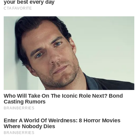
your best every day
CTA FAVORITE
งานนี้ทำให้เจ้าตัวออกมาโพสต์ทวิตเตอร์
ยอมรับว่าเธอซื้อ
บัตรในราคา
6,500
บาทจริง
แต่เข้าไปในโซนหลังเวทีพร้อม
กับเพื่อน
และได้ถ่ายภาพร่วมเฟรมกับแจ็คสัน
ก่อนที่เธอจะ
ตัดสินใจลบทวิตดังกล่าวออกไป
เหลือเพียงข้อความสั้นๆ
ถึง
เรื่องนี้ว่า
‘
ขอโทษทุกคนด้วยนะคะ
’
พร้อมกับปิดคอมเมนต์
Who Will Take On The Iconic Role Next? Bond
ในโพสต์ภาพคู่ที่เป็นประเด็นอยู่
Casting Rumors
BRAINBERRIES
Enter A World Of Weirdness: 8 Horror Movies
Where Nobody Dies
BRAINBERRIES