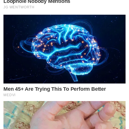
Loophole Nobody Mentions
JG WENTWORTH
Men 45+ Are Trying This To Perform Better
MEDVI