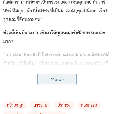
ก็แต่ดารามาที่เข้ามาเป็นพรีเซนเตอร์
เช่นคุณเมย์
ภัทรวริ
นทร์
ทิมกุล
,
น้องน้ำเพชร
ที่เป็นนางงาม
,
คุณปนัดดา
เรือง
วุธ
และก็อีกหลายคน
“
ช่วงนี้เห็นมีนางงามเข้ามาให้คุณหมอทำศัลยกรรมเยอะ
มาก
?
“
เยอะมาก
หลายเวที
มิสแกรนด์จะมาเลยอะ
พวกมิสแกรนด์
จังหวัด
เวทีอื่นก็มา
เวทีสาวประเภทสองก็มา
มาจนคว้ามงก็
มี
“
อ่านเพิ่ม
มีดาราซุปตาร์แอบย่องมาทำศัลยกรรมไหม
?
คว้ามงกุฏ
นางงาม
ประกวด
ศัลยกรรม