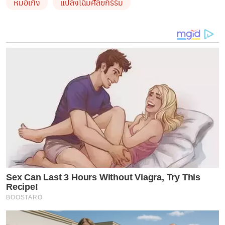
หมอเก่ง
แปลงโฉมศัลยกรรม
“
สมัยนี้ไม่ต้องย่องแล้วมั้ง
วงการศัลยกรรมเปิดกว้าง
มีดารา
เข้ามาทำศัลยกรรมเยอะมาก
อย่างที่บอกหมอไม่ได้ดูทีวี
นอกจากพนักงานจะบอกว่าคนนี้เป็นนางเอกช่องนี้นะ
“
คุณหมอมีอะไรดี
ดาราถึงเข้ามาเยอะ
?
“
ปากต่อปาก
แนะนำกันมา
บางคนก็เข้ามาแก้
ต้องบอกว่า
หมอจะเข้าใจหัวอกผู้หญิงด้วยกัน
หมอจะแนะนำสิ่งที่ดีที่สุด
ให้
ไม่ใช่ยัดเยียด
ดูตามความเหมาะสมและต้องสวย
จะได้ไม่
ต้องมาแก้
“
ส่วนมากดาราจะเข้ามาทำศัลยกรรมอะไรบ้าง
?
Sex Can Last 3 Hours Without Viagra, Try This
Recipe!
“
หน้าอกเยอะมาก
และก็ดั้งจมูก
มีทั้งมาแก้และมาทำครั้ง
BOOSTARO
แรกก็มี
นอกนั้นจะเป็นพวกปรับรูปหน้า
ดูดไขมัน
เติมไขมันที่