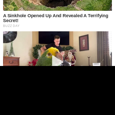
A Sinkhole Opened Up And Revealed A Terrifying
Secret!
BUZZ DAY
Watch This Parrot Belt Out A Pitch-Perfect
Beyonce Song
BUZZ DAY