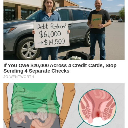
หน้า
และพวกสกินต่างๆ
“
เคสแก้เยอะไหม
?
“
เยอะมาก
ทุกวันนี้มีแต่เคสแก้ไข
โดยเฉพาะหน้าอก
มีเข้ามา
ให้แก้ทุกวัน
หน้าอกไม่เท่ากันบ้างเป็นคลื่นบ้าง
ใหญ่ไปบ้างไม่
If You Owe $20,000 Across 4 Credit Cards, Stop
สมกับตัว
หน้าอกแข็ง
ผังผืดเกาะแข็งทำให้ปวดหน้าอก
ทรง
Sending 4 Separate Checks
ไม่สวยบ้างไม่ดูเป็นธรรมชาติ
เรียกว่าเคสหน้าอกเยอะที่สุด
JG WENTWORTH
แสดงว่านวัตกรรม
อุปกรณ์ต่างๆ
ต้องทันสมัยกว่าที่อื่น
?
“
นวัตกรรมเราจะอัพเดตตลอดเทคนิคการทำศัลยกรรมของ
แพทย์แต่ละคนแตกต่างกันไป
ทำอย่างไรออกมาให้สวยที่สุด
ทำอย่างไรให้มีแผลเป็นน้อยที่สุดจนแทบไม่เห็น
ทำอย่างไร