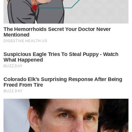
ให้คนไข้เจ็บน้อยที่สุดจนถึงไม่เจ็บเลย
ส่วนด้านอุปกรณ์ต่างๆ
ก็เครื่องมิอทางการแพทย์คิดว่าคงไม่แตกต่างกัน
“
The Hemorrhoids Secret Your Doctor Never
Mentioned
DIGESTIVE HEALTH US
Suspicious Eagle Tries To Steal Puppy - Watch
อะไรที่ทำให้คุณหมอปลื้มใจที่สุด
?
What Happened
BUZZ DAY
“
ทำออกมาแล้วสวยที่สุดสมใจลูกค้า
เวลามีลูกค้าชมว่าสวย
Colorado Elk's Surprising Response After Being
จังชอบจัง
หมอก็ดีใจด้วย
ปลื้มใจแทนเขา
“
Freed From Tire
BUZZ DAY
สิ่งที่อยากเตือน
?
“
ก่อนทำศัลยกรรมทุกครั้งต้องเช็คประวัติหมอ
สถานที่ตั้ง
ความสะอาด
และที่สำคัญโรคประจำตัวต่างๆต้องบอกหมอ
ก่อนทำการผ่าตัด