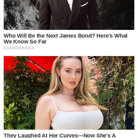
ข่าวที่เกี่ยวข้อง
ลีน่า จัง ฝากถึง อั้ม คิดดีๆอภัยกันได้ พก คนดีอ่อนกว่าหลาย
ปี เผยเหตุ เอ ร้องไห้
Who Will Be the Next James Bond? Here's What
We Know So Far
วงในมาเอง มดดำ กอดให้กำลังใจ เจอ แมท พร้อมครอบครัว
BRAINBERRIES
เผยคำพูดพ่อสงกรานต์
by TVPOOL ONLINE
They Laughed At Her Curves—Now She's A