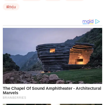
จริงจัง อีกครั้งแล้ว เพื่อเตรียมร่างกายให้พร้อมสำหรับแพลน
ฟิตหุ่น
มีทายาทคนที่สอง
ซึ่ง ก้อย ได้โพสต์ภาพอวดหุ่นเป๊ะปังลงอินสตาแกรมส่วนตัว
พร้อมแคปชั่นที่ระบุว่า…
“Consistency is the key to
everything. หลังจากเพียรให้นมลูกมาครบ 1 ปี 2 เดือน มีนม
แม่สต็อกไว้ให้ทะเลดื่มต่อไปอีกเรื่อยๆได้สำเร็จ ช่วงนี้แม่เริ่ม
มีเวลาให้ตัวเองมากขึ้น ได้ออกกำลังกายแบบสม่ำเสมอมาก
ขึ้น น้ำหนักกลับมาเท่าเดิมก่อนจะมีน้อง ถึงจะไม่ลีนเท่าตอน
ที่เข้ายิมและวิ่งเยอะๆแต่ก็รู้สึกว่าร่างกายแข็งแรง และมีพลัง
คงเพราะได้อุ้มเจ้าลูกตุ้มจิ๋ว 10 กก. ทุกวันก็เหมือนกับได้ออก
The Chapel Of Sound Amphitheater - Architectural
กำลังไปในตัว เตรียมฟิตร่างกายให้พร้อมจะได้มีน้องให้ทะเล
Marvels
ไวๆ ขอให้แม่ทำสำเร็จด้วยน้าาาาาาา
BRAINBERRIES