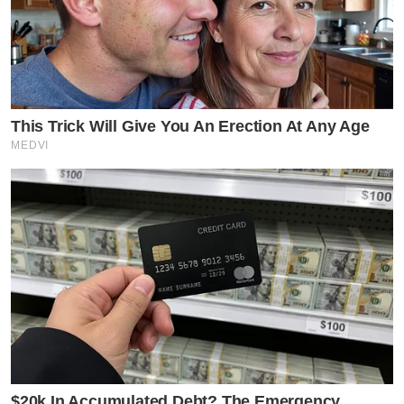
This Trick Will Give You An Erection At Any Age
MEDVI
$20k In Accumulated Debt? The Emergency