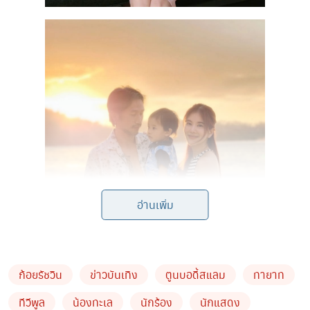
อ่านเพิ่ม
ก้อยรัชวิน
ข่าวบันเทิง
ตูนบอดี้สแลม
ทายาท
ทีวีพูล
น้องทะเล
นักร้อง
นักแสดง
แต่ก็แอบเห็นคุณแม่เริ่มกลับมาฟิตหุ่น ออกกำลังกายอย่าง