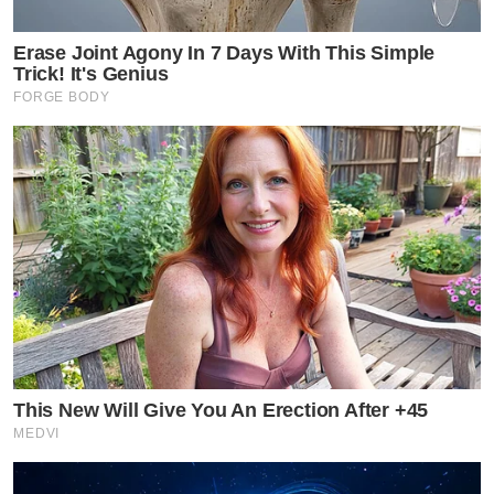
Erase Joint Agony In 7 Days With This Simple
Trick! It's Genius
FORGE BODY
This New Will Give You An Erection After +45
MEDVI