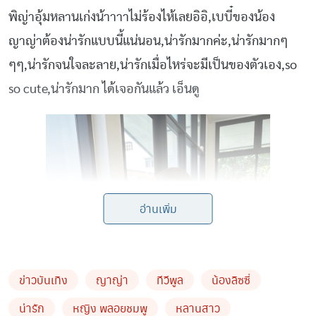
พิญ่าอุ้มหลานเก่งน้าาาาไม่ร้องไห้เลยอิอิ,เบบี๋ของน้อง
ญาญ่าต้องน่ารักแบบนี้แน่นอน,น่ารักมากค่ะ,น่ารักมากๆ
ๆๆ,น่ารักจนใจละลาย,น่ารักเมื่อไหร่จะมีเป็นของตัวเอง,so
so cute,น่ารักมาก ได้เจอกันแล้ว เอ็นดู
อ่านเพิ่ม
ข่าวบันเทิง
ญาญ่า
ทีวีพูล
น้องลิซซี่
น่ารัก
หญิง พลอยชมพู
หลานสาว