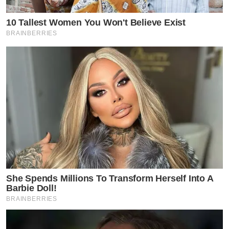
10 Tallest Women You Won't Believe Exist
ข่าวที่เกี่ยวข้อง
BRAINBERRIES
“ญาญ่า” อุ้มลูกเพื่อนรัก “น้องลิซซี่” หลานสาวน่ารักแพ็คคู่
“ญาญ่า” แจกยิ้มสดใส พร้อมแฮชแท็กสุดปัง #คนขี้อวด
สร้อยเส้นนี้แฟนซื้อให้
by TVPOOL ONLINE
She Spends Millions To Transform Herself Into A
Barbie Doll!
BRAINBERRIES