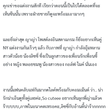
คุกเข่าขอแต่งงานสักที เรียกว่าตอนนี้เป็นไปได้ตลอดที่จะ
เห็นซีนนั้น เพราะฝ่ายชายก็ดูจะพร้อมเอามากๆ
และยิ่งล่าสุด ญาญ่า โพสต์ลงอินสตาแกรม ก็ยิ่งอยากเห็นคู่
NY แต่งงานกันเร็วๆ แล้ว กับภาพที่ ญาญ่า กำลังอุ้มหลาน
สาวตัวน้อย น้องลิซซี่ ซึ่งเป็นลูกสาวของเพื่อนรักเพื่อนซี้
อย่าง หญิง พลอยชมพู น้องสาวของ กอล์ฟ-ไมค์ นั่นเอง
งานนี้แฟนคลับแห่กันมากดไลค์พร้อมกับคอมเม้นต์ ว่า.. น่า
รักน่าเอ็นดูทั้งคู่เลยค่ะ,So cuteee อยากเห็นลูกพี่ญ่าแล้วค
ร้าบบบบ,ภาพในอนาคตเหรอคะ,ลิซซี่กับอ้านตี้น่าร้ากกกกก