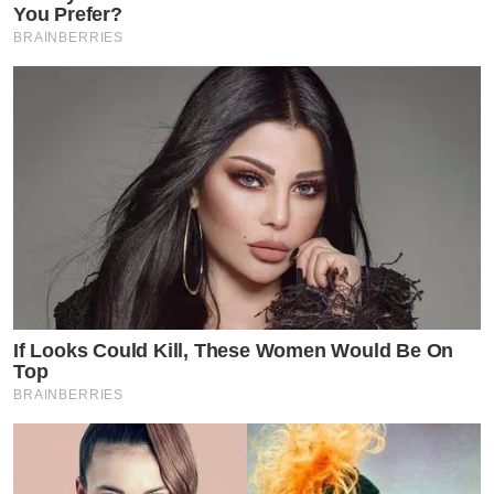
You Prefer?
BRAINBERRIES
If Looks Could Kill, These Women Would Be On
Top
BRAINBERRIES