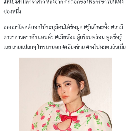
แห่โยงสามีดาราสาว หลังจาก ติ๊กต็อกของพิธีกรข่าวบันเทิง
ช่องหนึ่ง
ออกมาโพสต์บอกใบ้ระบุมีคนให้ข้อมูล #รู้แล้วจะอึ้ง #สามี
ดาราสาวดาวดัง แอบคั่ว #เมียน้อย ผู้เพียบพร้อม พูดชื่อรู้
เลย สายแปลกๆ โทรมาบอก #เอียงซ้าย #งงไปหมดแล้วเนี่ย