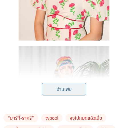
อ่านเพิ่ม
“มาร์กี้-ราศรี”
tvpool
งงไปหมดแล้วเนี่ย