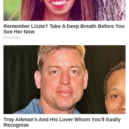
Remember Lizzie? Take A Deep Breath Before You
See Her Now
BUZZDAY
Troy Aikman's And His Lover Whom You'll Easily
Recognize