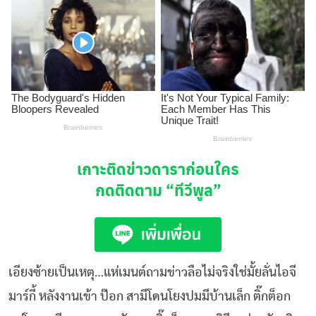
เกาะติดข่าวดาราก่อนใคร
กดติดตาม
“ทีวีพูล”
เอียงซ้ายเป็นเหตุ…แห่เมนต์ถามข่าวลือไม่จริงใช่มั้ยลั่นไอจี
มาร์กี้ หลังงานเข้า ป๊อก สามีโดนโยงปมมีบ้านเล็ก ติ๊กต็อก