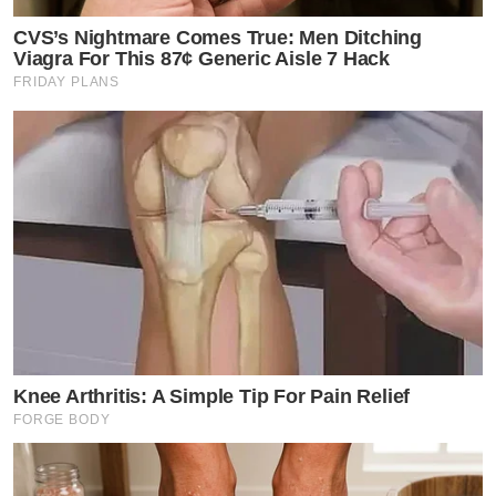
CVS’s Nightmare Comes True: Men Ditching
Viagra For This 87¢ Generic Aisle 7 Hack
FRIDAY PLANS
Knee Arthritis: A Simple Tip For Pain Relief
FORGE BODY