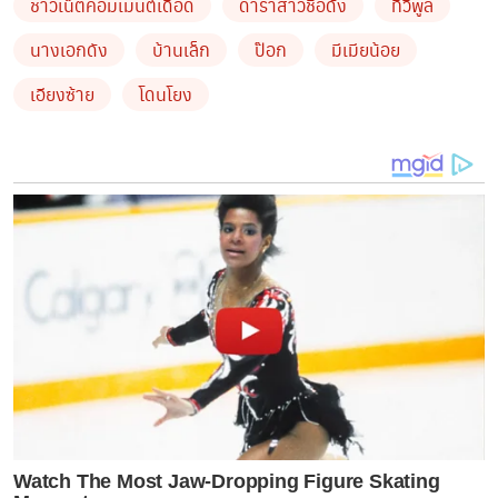
ชาวเน็ตคอมเมนต์เดือด
ดาราสาวชื่อดัง
ทีวีพูล
นางเอกดัง
บ้านเล็ก
ป๊อก
มีเมียน้อย
เอียงซ้าย
โดนโยง
ข่าวที่เกี่ยวข้อง
“มาร์กี้ ราศรี” ถ่ายรูปกับสองจิ๋วแต่หุ่นแม่แอบแย่งซีนเบาๆ
มาร์กี้ ราศรี วิ่งให้วุ่นหลังพี่เลี้ยงเกือบถูกจับกลางสนามบิน
โดยบอกด้วยว่า สามีของดาราคนคนนี้ดังมากหล่อมาก ส่วน
บ้านเล็กเป็นสาวน้อยสวยมากเพียบพร้อม สามีของดาราสาว
คนนี้หลงมาก ข้อมูลที่ได้รับมาบอกสามีพาสาวขึ้นคอนโด
ด้วย และยังเน้นย้ำเรื่อง
Watch The Most Jaw‑Dropping Figure Skating