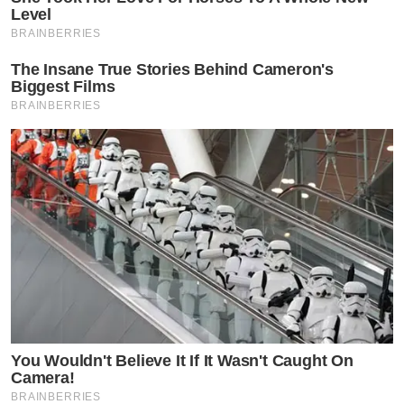
ทำให้ชาวเน็ตเข้าไปคอมเมนต์กันจำนวนมากโยงไปถึงสามี
Level
BRAINBERRIES
ดาราสาวคนดังคนหนึ่ง จากปมบอกใบ้เรื่อง เอียงซ้าย ทำให้
The Insane True Stories Behind Cameron's
งานเข้ากระแสคอมเมนต์ต่างโยงไปที่ หนุ่มป๊อก ภัสสรกรณ์
Biggest Films
สามี มาร์กี้ ราศรี เนื่องจาก
BRAINBERRIES
มีผลงานเพลงดัง ก้มต่ำ เนื้อเพลงติดปากท่อนที่ว่า …โยกซ้าย
โยกขวา… แต่ส่วนใหญ่ก็ไม่มีใครอยากจะเชื่อกระแสข่าวลือ
ดังกล่าว เพราะฝ่ายชายรักครอบครัวมากๆ อาทิ
You Wouldn't Believe It If It Wasn't Caught On
Camera!
BRAINBERRIES