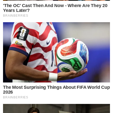
-มีพูดท้ายคลิป พูดว่าสามีนางเอก และมีคำว่า”เอียงซ้าย”
'The OC' Cast Then And Now - Where Are They 20
Years Later?
นึกถึงอยู่คนเดียวเลย
BRAINBERRIES
-เอียงซ้ายนี่รู้เลย แต่คือเวลาลงคลิปแต่ละทีดูรักครอบครัว
มากไม่น่าเชื่อ รอติดตามต่อไปว่าจริงรึไม่จริง
-รู้จากคอมเม้นท์นี่แหล่ะเรา โยกซ้าย..ไม่น่าเชื่อดูนางรักลูก
รักเมียมาก และนางเอกคนนี้คือสวยน่ารักมากๆๆ ขนาดสวย
ขนาดนี้ยังไม่รอด เห้อออ
The Most Surprising Things About FIFA World Cup
2026
BRAINBERRIES