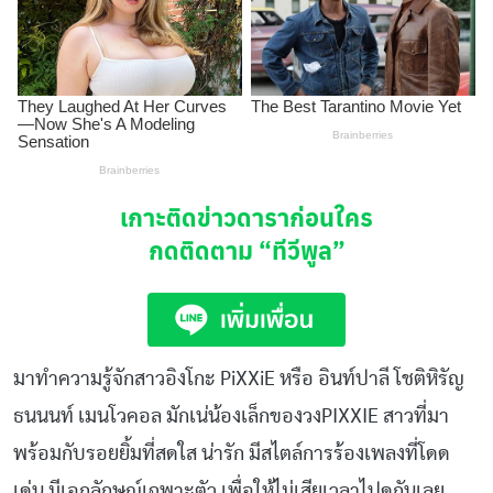
เกาะติดข่าวดาราก่อนใคร
กดติดตาม
“ทีวีพูล”
มาทำความรู้จักสาวอิงโกะ PiXXiE หรือ อินท์ปาลี โชติหิรัญ
ธนนนท์ เมนโวคอล มักเน่น้องเล็กของวงPIXXIE สาวที่มา
พร้อมกับรอยยิ้มที่สดใส น่ารัก มีสไตล์การร้องเพลงที่โดด
เด่น มีเอกลักษณ์เฉพาะตัว เพื่อให้ไม่เสียเวลาไปดูกันเลย