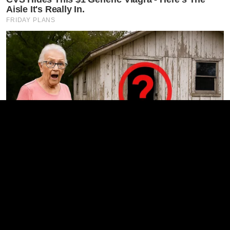
Aisle It's Really In.
FRIDAY PLANS
The Inside Of This Old Shed Will Blow Your Mind!
GOOD TO KNOW THIS