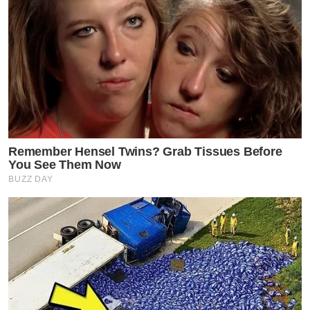
เส้นทางในวงการบันเทิง
อิงโกะ เธอเคยเข้าร่วมการแข่งขันในรายการร้องเพลงอย่าง
LODI X NEXT IDOL และได้เดบิวต์เป็นศิลปินในนามวง
Violet Wink มีผลงานออกมา 1 เพลง แต่ไม่เป็นที่รู้จักมากนัก
ก่อนจะยุติบทบาทวงลงไป หลังจากนั้นเธอได้เข้าร่วมเป็น
Remember Hensel Twins? Grab Tissues Before
ศิลปินฝึกหัดในค่าย LIT Entertainment ประมาณ 6 เดือน
You See Them Now
BUZZ DAY
ก่อนจะได้รวมตัวกับสมาชิกอีก 2 คน คือ มาเบล สุชาดา และ
พิมมา พิมพ์มาดา เดบิวต์ในนามวง PiXXiE และมีผลงาน
เพลงฮิตอย่างในปัจจุบัน และล่าสุดก็เพิ่งมีอัลบั้มแรกที่มีชื่อ
ว่า “BLOOM”