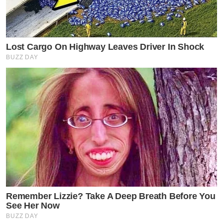
Lost Cargo On Highway Leaves Driver In Shock
BUZZ DAY
ผลงานเพลง
Remember Lizzie? Take A Deep Breath Before You
See Her Now
• อัลบั้ม BLOOM
BUZZ DAY