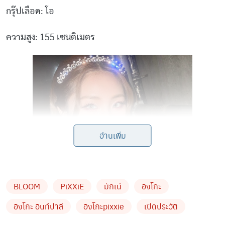
กรุ๊ปเลือด: โอ
ความสูง: 155 เซนติเมตร
อ่านเพิ่ม
BLOOM
PiXXiE
มักเน่
อิงโกะ
อิงโกะ อินท์ปาลี
อิงโกะpixxie
เปิดประวัติ