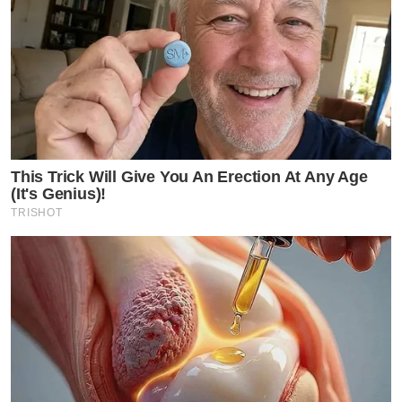
inggkho_
by TVPOOL ONLINE
This Trick Will Give You An Erection At Any Age
(It's Genius)!
TRISHOT