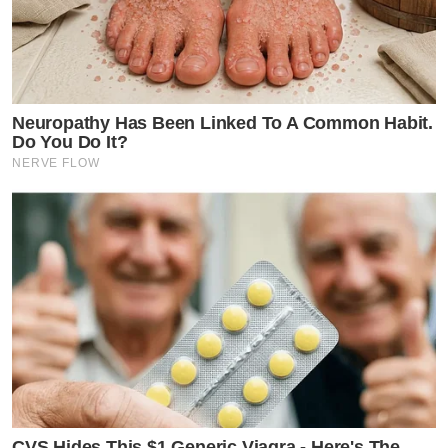
Neuropathy Has Been Linked To A Common Habit.
Do You Do It?
NERVE FLOW
CVS Hides This $1 Generic Viagra - Here's The